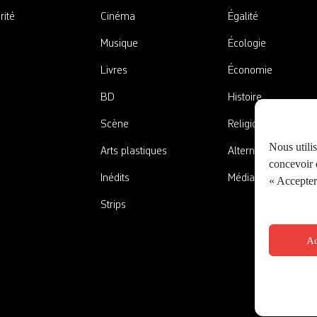
rité
Cinéma
Égalité
Musique
Écologie
Livres
Économie
BD
Histoire
Scène
Religions
Nous utili
Arts plastiques
Alternatives
concevoir d
Inédits
Médias
« Accepter 
Strips
Ac