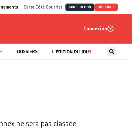
nnements
Carte Côté Courrier
FAIRE UN DON
BOUTIQUE
Connexion
, autrement
DOSSIERS
onnex ne sera pas classée