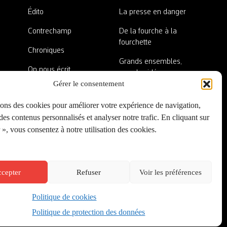
Édito
La presse en danger
Contrechamp
De la fourche à la
fourchette
Chroniques
Grands ensembles,
On nous écrit
grandes idées
Gérer le consentement
Nos invité·es
Lieux abandonnés
sons des cookies pour améliorer votre expérience de navigation,
A côté de la plaque
es contenus personnalisés et analyser notre trafic. En cliquant sur
», vous consentez à notre utilisation des cookies.
cepter
Refuser
Voir les préférences
Politique de cookies
Créé par
Onepixel
&
Wonderweb
&
EPIC
Politique de protection des données