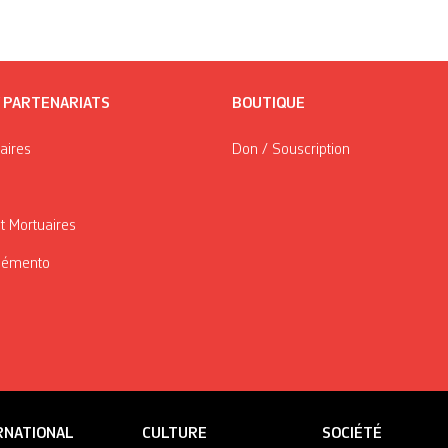
/ PARTENARIATS
BOUTIQUE
taires
Don / Souscription
t Mortuaires
Mémento
RNATIONAL
CULTURE
SOCIÉTÉ