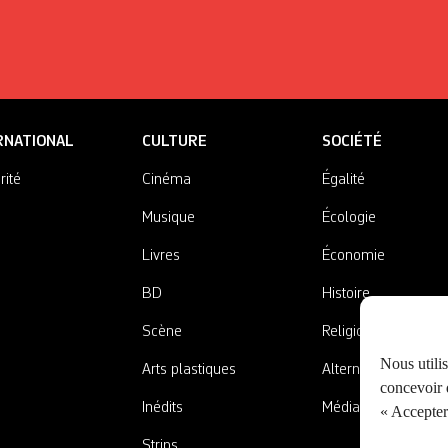
RNATIONAL
CULTURE
SOCIÉTÉ
rité
Cinéma
Égalité
Musique
Écologie
Livres
Économie
BD
Histoire
Scène
Religions
Nous utili
Arts plastiques
Alternatives
concevoir d
Inédits
Médias
« Accepter 
Strips