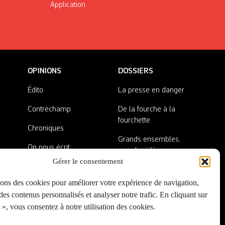
Application
OPINIONS
DOSSIERS
Édito
La presse en danger
Contrechamp
De la fourche à la
fourchette
Chroniques
Grands ensembles,
On nous écrit
grandes idées
Gérer le consentement
Nos invité·es
Lieux abandonnés
sons des cookies pour améliorer votre expérience de navigation,
A côté de la plaque
es contenus personnalisés et analyser notre trafic. En cliquant sur
», vous consentez à notre utilisation des cookies.