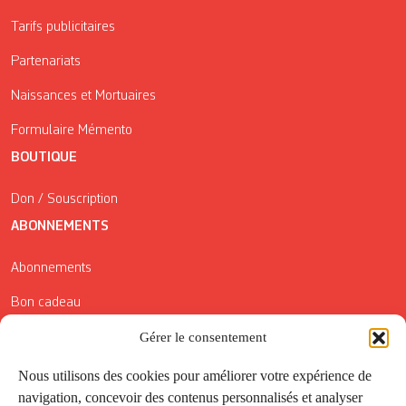
Tarifs publicitaires
Partenariats
Naissances et Mortuaires
Formulaire Mémento
BOUTIQUE
Don / Souscription
ABONNEMENTS
Abonnements
Bon cadeau
Conditions générales de vente
Gérer le consentement
Réductions de la Carte Côté Courrier
Nous utilisons des cookies pour améliorer votre expérience de
navigation, concevoir des contenus personnalisés et analyser
Application