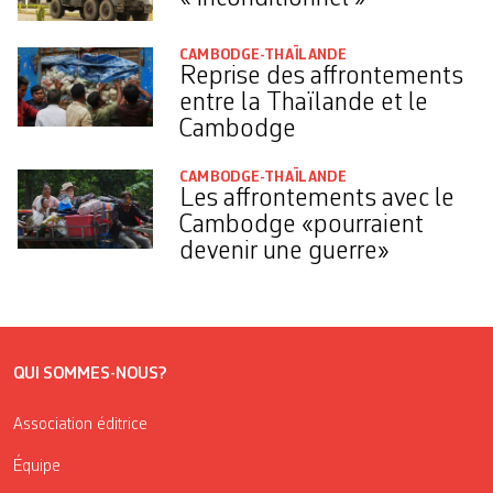
CAMBODGE-THAÏLANDE
Reprise des affrontements
entre la Thaïlande et le
Cambodge
CAMBODGE-THAÏLANDE
Les affrontements avec le
Cambodge «pourraient
devenir une guerre»
QUI SOMMES-NOUS?
Association éditrice
Équipe