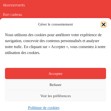
Abonnements
Bon cadeau
Gérer le consentement
Conditions générales de vente
Réductions de la Carte Côté Courrier
Nous utilisons des cookies pour améliorer votre expérience de
navigation, concevoir des contenus personnalisés et analyser
Application
notre trafic. En cliquant sur « Accepter », vous consentez à notre
utilisation des cookies.
Suivez-nous
Accepter
Refuser
Voir les préférences
Politique de cookies