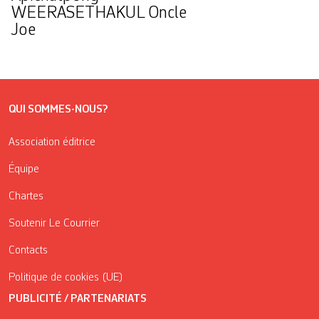
WEERASETHAKUL Oncle
Joe
QUI SOMMES-NOUS?
Association éditrice
Équipe
Chartes
Soutenir Le Courrier
Contacts
Politique de cookies (UE)
PUBLICITÉ / PARTENARIATS