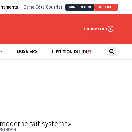
nnements
Carte Côté Courrier
FAIRE UN DON
BOUTIQUE
Connexion
, autrement
DOSSIERS
e moderne fait système»
RKINDEN