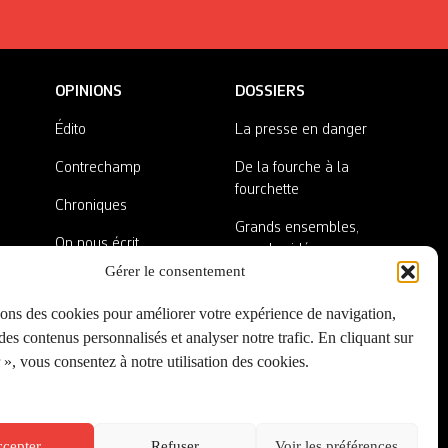
OPINIONS
DOSSIERS
Édito
La presse en danger
Contrechamp
De la fourche à la
fourchette
Chroniques
Grands ensembles,
On nous écrit
grandes idées
Gérer le consentement
Nos invité·es
Lieux abandonnés
sons des cookies pour améliorer votre expérience de navigation,
A côté de la plaque
es contenus personnalisés et analyser notre trafic. En cliquant sur
», vous consentez à notre utilisation des cookies.
cepter
Refuser
Voir les préférences