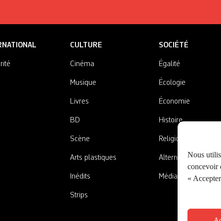
RNATIONAL
CULTURE
SOCIÉTÉ
rité
Cinéma
Égalité
Musique
Écologie
Livres
Économie
BD
Histoire
Scène
Religions
Nous utili
Arts plastiques
Alternatives
concevoir d
Inédits
Médias
« Accepter 
Strips
Ac