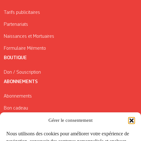
Tarifs publicitaires
Partenariats
Naissances et Mortuaires
Formulaire Mémento
BOUTIQUE
Don / Souscription
ABONNEMENTS
Abonnements
Bon cadeau
Gérer le consentement
Conditions générales de vente
Réductions de la Carte Côté Courrier
Nous utilisons des cookies pour améliorer votre expérience de