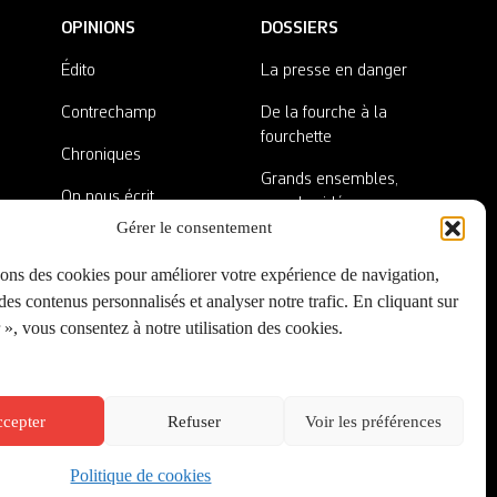
OPINIONS
DOSSIERS
Édito
La presse en danger
Contrechamp
De la fourche à la
fourchette
Chroniques
Grands ensembles,
On nous écrit
grandes idées
Gérer le consentement
Nos invité·es
Lieux abandonnés
sons des cookies pour améliorer votre expérience de navigation,
A côté de la plaque
es contenus personnalisés et analyser notre trafic. En cliquant sur
», vous consentez à notre utilisation des cookies.
cepter
Refuser
Voir les préférences
Politique de cookies
Créé par
Onepixel
&
Wonderweb
&
EPIC