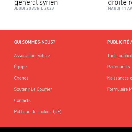
général syrien
droite r
JEUDI 20 AVRIL 2023
MARDI 11 AV
QUI SOMMES-NOUS?
PUBLICITÉ 
Association éditrice
Tarifs publici
Équipe
Partenariats
Chartes
Naissances e
Soutenir Le Courrier
Formulaire 
Contacts
Politique de cookies (UE)