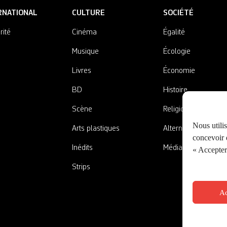
RNATIONAL
CULTURE
SOCIÉTÉ
rité
Cinéma
Égalité
Musique
Écologie
Livres
Économie
BD
Histoire
Scène
Religions
Nous utili
Arts plastiques
Alternatives
concevoir d
Inédits
Médias
« Accepter 
Strips
Ac