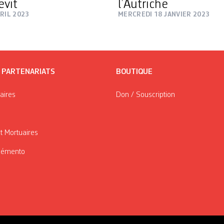
evit
l’Autriche
RIL 2023
MERCREDI 18 JANVIER 2023
/ PARTENARIATS
BOUTIQUE
taires
Don / Souscription
t Mortuaires
Mémento