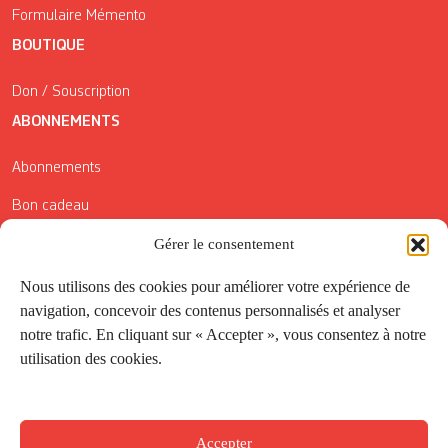
Formulaire Mémento
BOUTIQUE
Don / Souscription
ABONNEMENTS
Abonnements
Bon cadeau
Gérer le consentement
Conditions générales de vente
Réductions de la Carte Côté Courrier
Nous utilisons des cookies pour améliorer votre expérience de
navigation, concevoir des contenus personnalisés et analyser
Application
notre trafic. En cliquant sur « Accepter », vous consentez à notre
utilisation des cookies.
Suivez-nous
Accepter