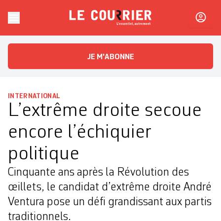
Skip to content
Le Courrier
L'essentiel, autrement
JE M'ABONNE
INTERNATIONAL
L’extrême droite secoue
encore l’échiquier
politique
Cinquante ans après la Révolution des
œillets, le candidat d’extrême droite André
Ventura pose un défi grandissant aux partis
traditionnels.