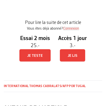
particulier au chef du gouvernement minoritaire de
droite, Luis Montenegro. C’est le candidat
socialiste Antonio José Seguro qui a remporté le
Pour lire la suite de cet article
premier tour de dimanche, avec 31,1% des […]
Vous êtes déjà abonné?
Connexion
Essai 2 mois
Accès 1 jour
25.-
3.-
JE TESTE
JE LIS
INTERNATIONAL
THOMAS CABRAL
ATS/AFP
PORTUGAL