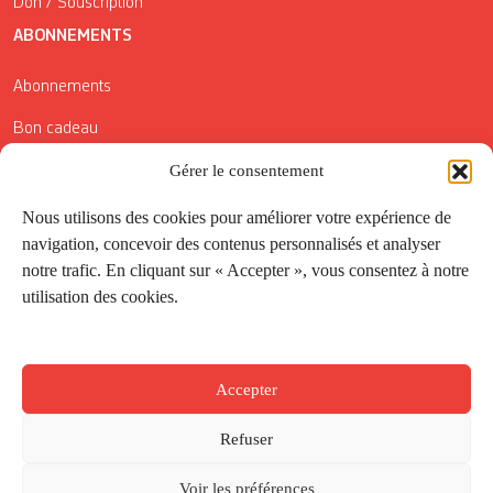
Don / Souscription
ABONNEMENTS
Abonnements
Bon cadeau
Conditions générales de vente
Gérer le consentement
Réductions de la Carte Côté Courrier
Nous utilisons des cookies pour améliorer votre expérience de
navigation, concevoir des contenus personnalisés et analyser
Application
notre trafic. En cliquant sur « Accepter », vous consentez à notre
utilisation des cookies.
Suivez-nous
Accepter
Refuser
Voir les préférences