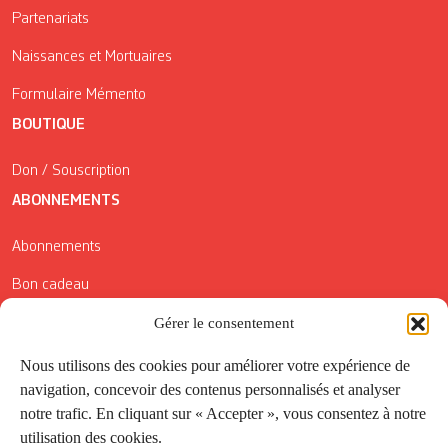
Partenariats
Naissances et Mortuaires
Formulaire Mémento
BOUTIQUE
Don / Souscription
ABONNEMENTS
Abonnements
Bon cadeau
Gérer le consentement
Conditions générales de vente
Réductions de la Carte Côté Courrier
Nous utilisons des cookies pour améliorer votre expérience de
navigation, concevoir des contenus personnalisés et analyser
Application
notre trafic. En cliquant sur « Accepter », vous consentez à notre
utilisation des cookies.