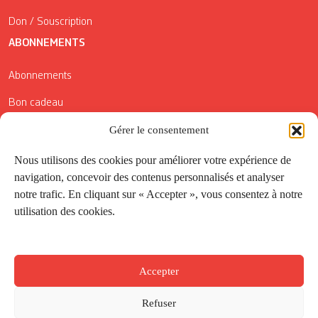
Don / Souscription
ABONNEMENTS
Abonnements
Bon cadeau
Conditions générales de vente
Gérer le consentement
Réductions de la Carte Côté Courrier
Nous utilisons des cookies pour améliorer votre expérience de
navigation, concevoir des contenus personnalisés et analyser
Application
notre trafic. En cliquant sur « Accepter », vous consentez à notre
utilisation des cookies.
Suivez-nous
Accepter
Refuser