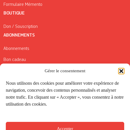
Formulaire Mémento
BOUTIQUE
Don / Souscription
ABONNEMENTS
Abonnements
Bon cadeau
Gérer le consentement
Conditions générales de vente
Réductions de la Carte Côté Courrier
Nous utilisons des cookies pour améliorer votre expérience de
navigation, concevoir des contenus personnalisés et analyser
Application
notre trafic. En cliquant sur « Accepter », vous consentez à notre
utilisation des cookies.
Suivez-nous
Accepter