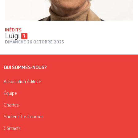
INÉDITS
Luigi
DIMANCHE 26 OCTOBRE 2025
QUI SOMMES-NOUS?
Association éditrice
Équipe
Chartes
Soutenir Le Courrier
Contacts