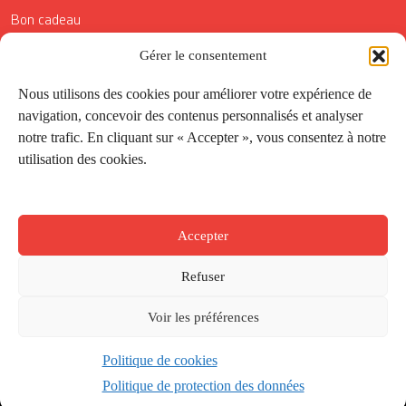
Bon cadeau
Gérer le consentement
Conditions générales de vente
Réductions de la Carte Côté Courrier
Nous utilisons des cookies pour améliorer votre expérience de
navigation, concevoir des contenus personnalisés et analyser
Application
notre trafic. En cliquant sur « Accepter », vous consentez à notre
utilisation des cookies.
Suivez-nous
Accepter
Refuser
Voir les préférences
Politique de cookies
Créé par
Onepixel
&
Wonderweb
&
EPIC
Politique de protection des données