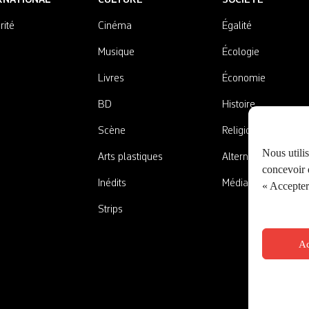
rité
Cinéma
Égalité
Musique
Écologie
Livres
Économie
BD
Histoire
Scène
Religions
Nous utili
Arts plastiques
Alternatives
concevoir d
Inédits
Médias
« Accepter 
Strips
Ac