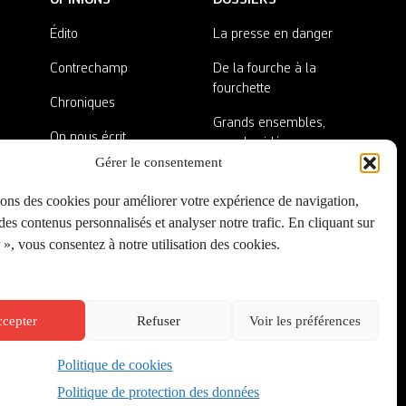
Édito
La presse en danger
Contrechamp
De la fourche à la
fourchette
Chroniques
Grands ensembles,
On nous écrit
grandes idées
Gérer le consentement
Nos invité·es
Lieux abandonnés
sons des cookies pour améliorer votre expérience de navigation,
A côté de la plaque
es contenus personnalisés et analyser notre trafic. En cliquant sur
», vous consentez à notre utilisation des cookies.
cepter
Refuser
Voir les préférences
Politique de cookies
Créé par
Onepixel
&
Wonderweb
&
EPIC
Politique de protection des données