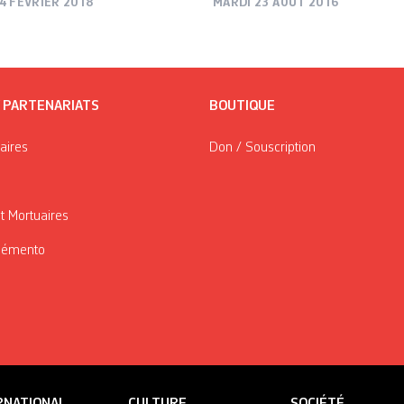
4 FÉVRIER 2018
MARDI 23 AOÛT 2016
/ PARTENARIATS
BOUTIQUE
taires
Don / Souscription
t Mortuaires
Mémento
RNATIONAL
CULTURE
SOCIÉTÉ