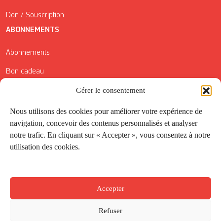
Don / Souscription
ABONNEMENTS
Abonnements
Bon cadeau
Conditions générales de vente
Gérer le consentement
Réductions de la Carte Côté Courrier
Nous utilisons des cookies pour améliorer votre expérience de
navigation, concevoir des contenus personnalisés et analyser
Application
notre trafic. En cliquant sur « Accepter », vous consentez à notre
utilisation des cookies.
Suivez-nous
Accepter
Refuser