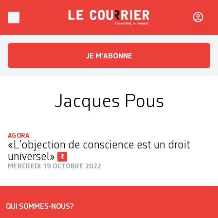
Skip to content
Le Courrier
L'essentiel, autrement
JE M'ABONNE
Jacques Pous
AGORA
«L’objection de conscience est un droit
universel»
MERCREDI 19 OCTOBRE 2022
QUI SOMMES-NOUS?