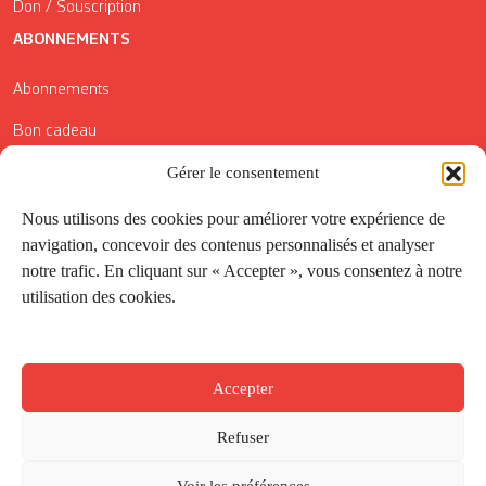
Don / Souscription
ABONNEMENTS
Abonnements
Bon cadeau
Gérer le consentement
Conditions générales de vente
Réductions de la Carte Côté Courrier
Nous utilisons des cookies pour améliorer votre expérience de
navigation, concevoir des contenus personnalisés et analyser
Application
notre trafic. En cliquant sur « Accepter », vous consentez à notre
utilisation des cookies.
Suivez-nous
Accepter
Refuser
Voir les préférences