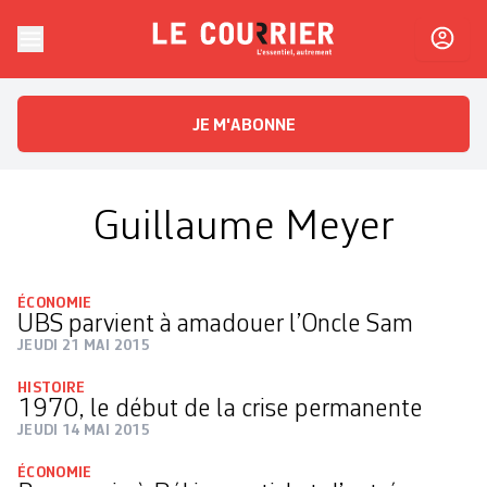
Skip to content
Le Courrier
L'essentiel, autrement
JE M'ABONNE
Guillaume Meyer
ÉCONOMIE
UBS parvient à amadouer l’Oncle Sam
JEUDI 21 MAI 2015
HISTOIRE
1970, le début de la crise permanente
JEUDI 14 MAI 2015
ÉCONOMIE