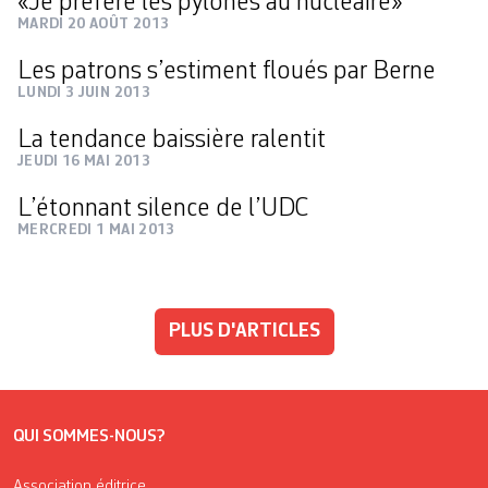
«Je préfère les pylônes au nucléaire»
MARDI 20 AOÛT 2013
Les patrons s’estiment floués par Berne
LUNDI 3 JUIN 2013
La tendance baissière ralentit
JEUDI 16 MAI 2013
L’étonnant silence de l’UDC
MERCREDI 1 MAI 2013
PLUS D'ARTICLES
QUI SOMMES-NOUS?
Association éditrice