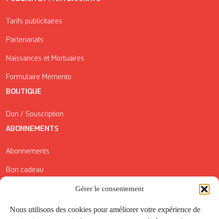
Tarifs publicitaires
Partenariats
Naissances et Mortuaires
Formulaire Mémento
BOUTIQUE
Don / Souscription
ABONNEMENTS
Abonnements
Bon cadeau
Gérer le consentement
Conditions générales de vente
Réductions de la Carte Côté Courrier
Nous utilisons des cookies pour améliorer votre expérience de