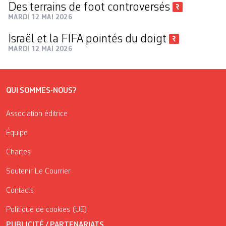
Des terrains de foot controversés
MARDI 12 MAI 2026
Israël et la FIFA pointés du doigt
MARDI 12 MAI 2026
QUI SOMMES-NOUS?
Association éditrice
Équipe
Chartes
Soutenir Le Courrier
Contacts
Politique de cookies (UE)
PUBLICITÉ / PARTENARIATS