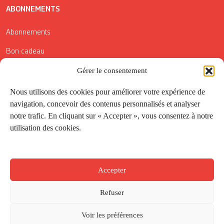
ABONNEMENTS
Abonnements
Bon cadeau
Gérer le consentement
Conditions générales de vente
Réductions de la Carte Côté Courrier
Nous utilisons des cookies pour améliorer votre expérience de
navigation, concevoir des contenus personnalisés et analyser
Application
notre trafic. En cliquant sur « Accepter », vous consentez à notre
utilisation des cookies.
Suivez-nous
Accepter
Refuser
Voir les préférences