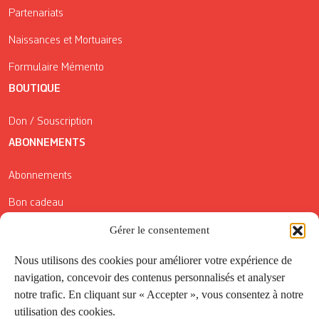
Partenariats
Naissances et Mortuaires
Formulaire Mémento
BOUTIQUE
Don / Souscription
ABONNEMENTS
Abonnements
Bon cadeau
Gérer le consentement
Conditions générales de vente
Réductions de la Carte Côté Courrier
Nous utilisons des cookies pour améliorer votre expérience de
navigation, concevoir des contenus personnalisés et analyser
Application
notre trafic. En cliquant sur « Accepter », vous consentez à notre
utilisation des cookies.