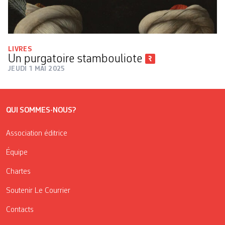
LIVRES
Un purgatoire stambouliote
JEUDI 1 MAI 2025
QUI SOMMES-NOUS?
Association éditrice
Équipe
Chartes
Soutenir Le Courrier
Contacts