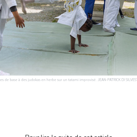
ises de base à des judokas en herbe sur un tatami improvisé. JEAN-PATRICK DI SILVE
es de drapeaux colorés qui virevoltent au vent, de
bles dressées à l’ombre des arbres et une multitude
tables de ping-pong et les parkings à vélos. Ce me
 a des allures de place de village. La troisième jo