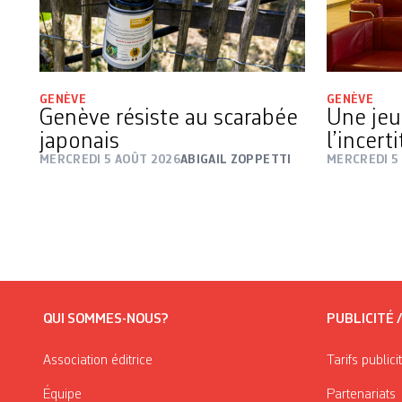
GENÈVE
GENÈVE
Genève résiste au scarabée
Une jeu
japonais
l’incert
MERCREDI 5 AOÛT 2026
ABIGAIL ZOPPETTI
MERCREDI 5
QUI SOMMES-NOUS?
PUBLICITÉ 
Association éditrice
Tarifs publici
Équipe
Partenariats