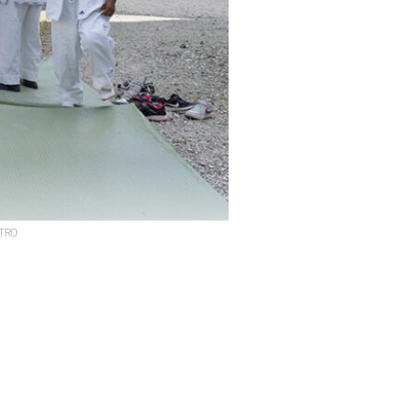
STRO
s mères installées
 d’enfants qui
rcredi après-midi,
urnée des […]