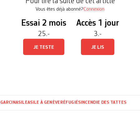
Pour lire la suite de cet article
Vous êtes déjà abonné?
Connexion
Essai 2 mois
Accès 1 jour
25.-
3.-
JE TESTE
JE LIS
 GARCIN
ASILE
ASILE À GENÈVE
RÉFUGIÉS
INCENDIE DES TATTES