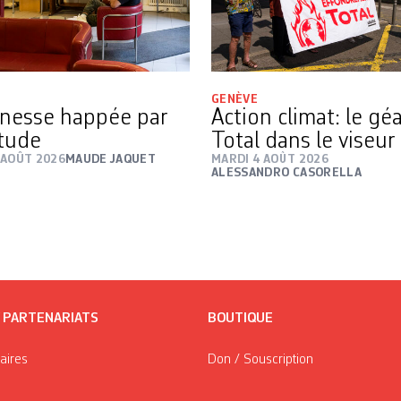
GENÈVE
nesse happée par
Action climat: le gé
itude
Total dans le viseur
 AOÛT 2026
MAUDE JAQUET
MARDI 4 AOÛT 2026
ALESSANDRO CASORELLA
/ PARTENARIATS
BOUTIQUE
taires
Don / Souscription