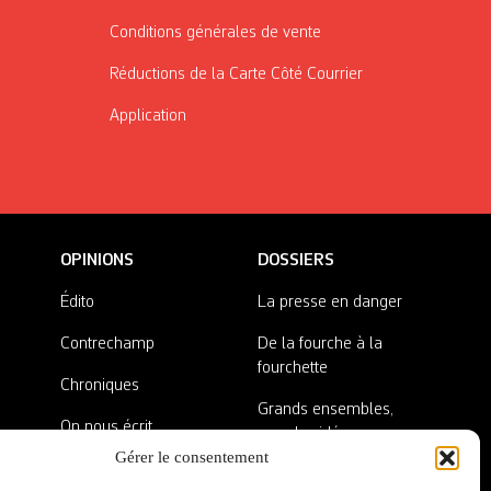
Conditions générales de vente
Réductions de la Carte Côté Courrier
Application
OPINIONS
DOSSIERS
Édito
La presse en danger
Contrechamp
De la fourche à la
fourchette
Chroniques
Grands ensembles,
On nous écrit
grandes idées
Gérer le consentement
Nos invité·es
Lieux abandonnés