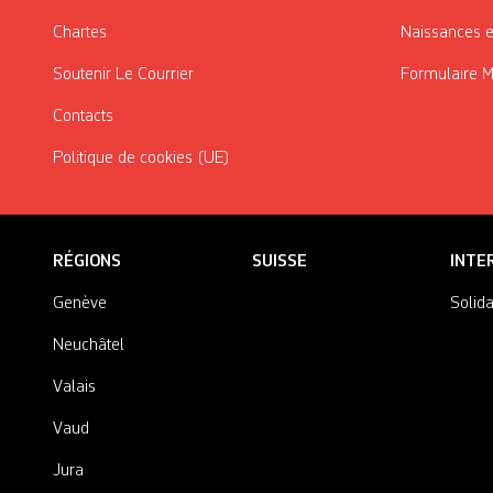
Chartes
Naissances e
Soutenir Le Courrier
Formulaire 
Contacts
Politique de cookies (UE)
RÉGIONS
SUISSE
INTE
Genève
Solida
Neuchâtel
Valais
Vaud
Jura