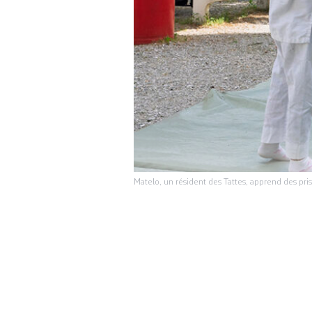
Matelo, un résident des Tattes, apprend des pr
Des guirland
ASILE
sur les grandes ta
courent entre les 
la cour des Tattes