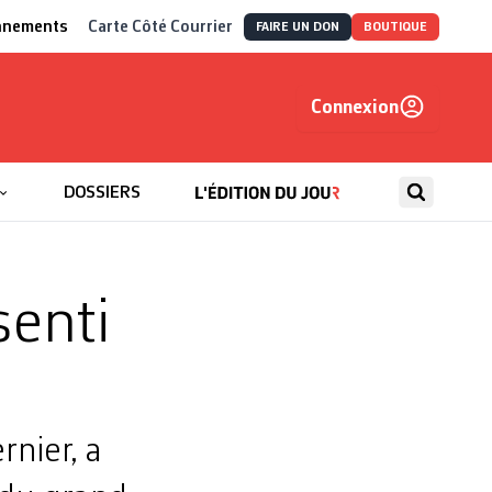
nnements
Carte Côté Courrier
FAIRE UN DON
BOUTIQUE
Connexion
, autrement
DOSSIERS
senti
rnier, a