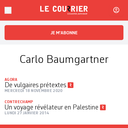
Skip to content
Le Courrier
L'essentiel, autrement
JE M'ABONNE
Carlo Baumgartner
AGORA
De vulgaires prétextes
MERCREDI 18 NOVEMBRE 2020
CONTRECHAMP
Un voyage révélateur en Palestine
LUNDI 27 JANVIER 2014