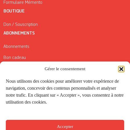
Formulaire Mémento
BOUTIQUE
Don / Souscription
ABONNEMENTS
Abonnements
Bon cadeau
Conditions générales de vente
Gérer le consentement
Réductions de la Carte Côté Courrier
Nous utilisons des cookies pour améliorer votre expérience de
navigation, concevoir des contenus personnalisés et analyser
Application
notre trafic. En cliquant sur « Accepter », vous consentez à notre
utilisation des cookies.
Suivez-nous
Accepter