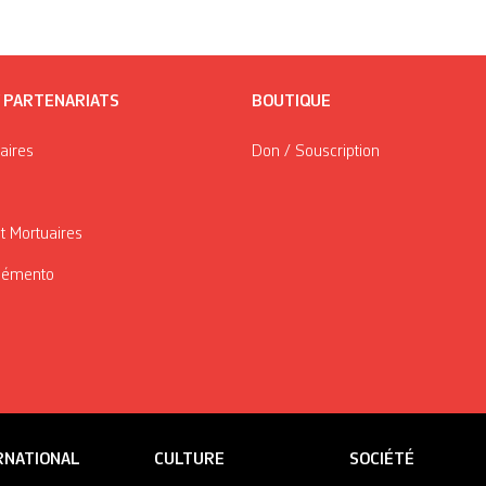
/ PARTENARIATS
BOUTIQUE
taires
Don / Souscription
t Mortuaires
Mémento
RNATIONAL
CULTURE
SOCIÉTÉ