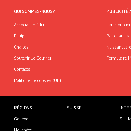
QUI SOMMES-NOUS?
PUBLICITÉ 
Association éditrice
Tarifs publici
Équipe
Partenariats
Chartes
Naissances e
Soutenir Le Courrier
Formulaire 
Contacts
Politique de cookies (UE)
RÉGIONS
SUISSE
INTE
Genève
Solida
Neuchâtel