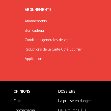
ABONNEMENTS
Abonnements
Bon cadeau
Conditions générales de vente
Réductions de la Carte Côté Courrier
Application
OPINIONS
DOSSIERS
Édito
La presse en danger
Contrechamp
De la fourche à la