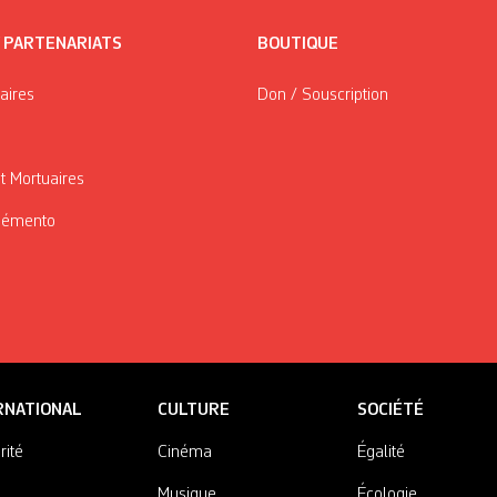
/ PARTENARIATS
BOUTIQUE
taires
Don / Souscription
t Mortuaires
Mémento
RNATIONAL
CULTURE
SOCIÉTÉ
rité
Cinéma
Égalité
Musique
Écologie