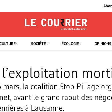
Abo
Le Courrier
L'essentiel
CULTURE
SOCIÉTÉ
ÉCOLOGIE
OPINIONS
l’exploitation mort
mars, la coalition Stop-Pillage or
et, avant le grand raout des négo
emières à Lausanne.