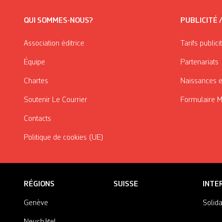
QUI SOMMES-NOUS?
PUBLICITÉ 
Association éditrice
Tarifs publici
Équipe
Partenariats
Chartes
Naissances e
Soutenir Le Courrier
Formulaire 
Contacts
Politique de cookies (UE)
RÉGIONS
SUISSE
INTE
Genève
Solida
Neuchâtel