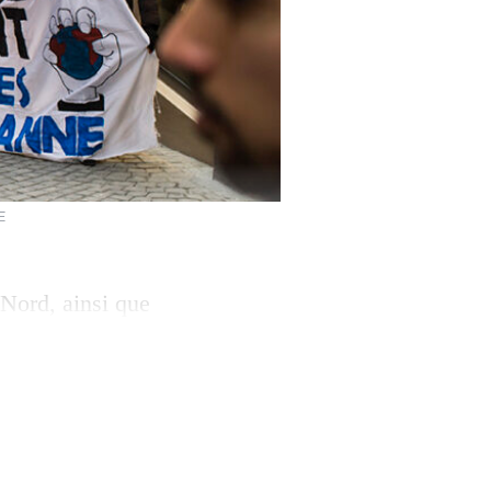
E
 Nord, ainsi que
t le but du forum
 Stop-
 CETIM, Collectif
 […]