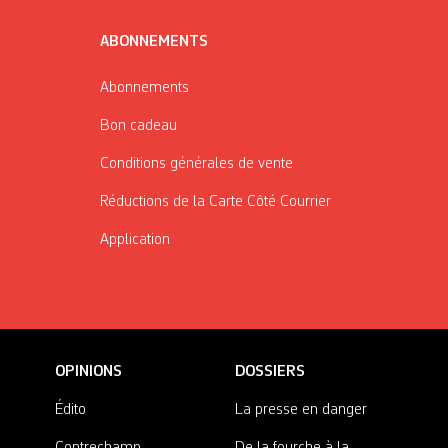
ABONNEMENTS
Abonnements
Bon cadeau
Conditions générales de vente
Réductions de la Carte Côté Courrier
Application
OPINIONS
DOSSIERS
Édito
La presse en danger
Contrechamp
De la fourche à la