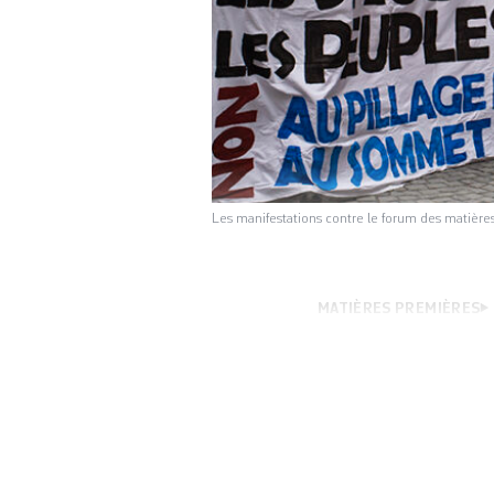
Les manifestations contre le forum des matière
MATIÈRES PREMIÈRES
ses conséquences 
qui aura lieu du 1
Pillage1>Les orga
Sud Global, Ensem