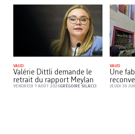
VAUD
VAUD
Valérie Dittli demande le
Une fab
retrait du rapport Meylan
reconve
VENDREDI 7 AOÛT 2026
GRÉGOIRE SILACCI
JEUDI 30 JU