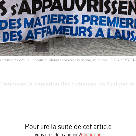
s premières ont lieu depuis plusieurs années à Lausanne, ici en avril 2016. KEYSTON
Dénoncer la captation des richesses du Sud par le
humaines et environnementales désastreuses. C’es
4 au 16 mars à Lausanne, organisé par la coalition
nisations membres de Stop-Pillage: Attac Suisse,
ble à Gauche (Solidarité & Ecologie, solidaritéS
Pour lire la suite de cet article
Vous êtes déjà abonné?
Connexion