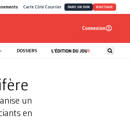
nnements
Carte Côté Courrier
FAIRE UN DON
BOUTIQUE
Connexion
, autrement
DOSSIERS
ifère
ganise un
ciants en