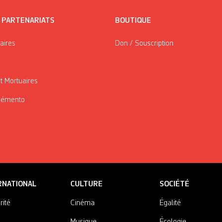
/ PARTENARIATS
BOUTIQUE
taires
Don / Souscription
t Mortuaires
Mémento
RNATIONAL
CULTURE
SOCIÉTÉ
rité
Cinéma
Égalité
Musique
Écologie