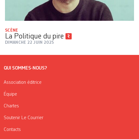
SCÈNE
La Politique du pire
DIMANCHE 22 JUIN 2025
QUI SOMMES-NOUS?
Association éditrice
Équipe
Chartes
Soutenir Le Courrier
Contacts