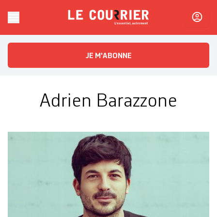
Skip to content
Le Courrier
L'essentiel, autrement
JE M'ABONNE
Adrien Barazzone