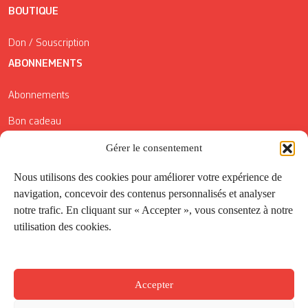
BOUTIQUE
Don / Souscription
ABONNEMENTS
Abonnements
Bon cadeau
Gérer le consentement
Conditions générales de vente
Réductions de la Carte Côté Courrier
Nous utilisons des cookies pour améliorer votre expérience de
navigation, concevoir des contenus personnalisés et analyser
Application
notre trafic. En cliquant sur « Accepter », vous consentez à notre
utilisation des cookies.
Suivez-nous
Accepter