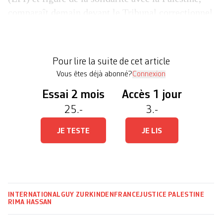
comparaît demain devant le Tribunal correctionnel
de Paris. A la suite d’une publication sur X, cette
spécialiste du droit international de nationalité
franco-palestinienne est accusée par le Parquet de
Pour lire la suite de cet article
Paris d’«apologie du […]
Vous êtes déjà abonné?
Connexion
Essai 2 mois
Accès 1 jour
25.-
3.-
JE TESTE
JE LIS
INTERNATIONAL
GUY ZURKINDEN
FRANCE
JUSTICE
PALESTINE
RIMA HASSAN