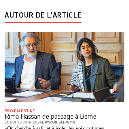
AUTOUR DE L'ARTICLE
PRO-PALESTINE
Rima Hassan de passage à Berne
LUNDI 15 JUIN 2026
BAYRON SCHWYN
«On cherche à salir et à isoler les voix critiques