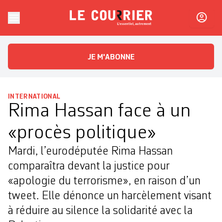
Skip to content
Le Courrier
L'essentiel, autrement
JE M'ABONNE
INTERNATIONAL
Rima Hassan face à un
«procès politique»
Mardi, l’eurodéputée Rima Hassan
comparaîtra devant la justice pour
«apologie du terrorisme», en raison d’un
tweet. Elle dénonce un harcèlement visant
à réduire au silence la solidarité avec la