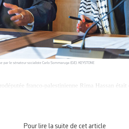
e par le sénateur socialiste Carlo Sommaruga (GE). KEYSTONE
rodéputée franco-palestinienne Rima Hassan était 
tation du conseiller aux Etats Carlo Sommaruga (PS,
isse-Palestine. Elle a participé à une rencontre a
sses et des militants de la cause palestinienne, do
gani et la conseillère générale écologiste sédun
Pour lire la suite de cet article