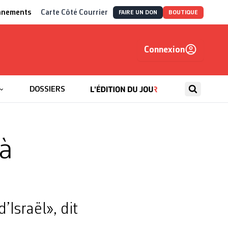
nnements
Carte Côté Courrier
FAIRE UN DON
BOUTIQUE
Connexion
, autrement
DOSSIERS
à
d’Israël», dit