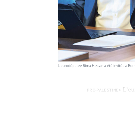
L’eurodéputée Rima Hassan a été invitée à Bern
L’eu
PRO-PALESTINE
fédéral, à l’invi
groupe d’amitié Su
parlementaires sui
de Genève Rémy Pa