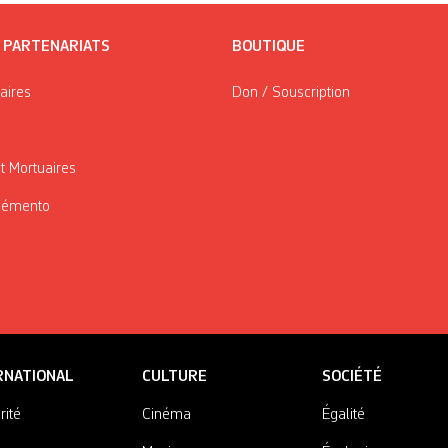
/ PARTENARIATS
BOUTIQUE
taires
Don / Souscription
t Mortuaires
Mémento
RNATIONAL
CULTURE
SOCIÉTÉ
rité
Cinéma
Égalité