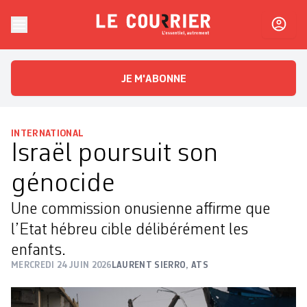
Skip to content
Le Courrier
L'essentiel, autrement
JE M'ABONNE
INTERNATIONAL
Israël poursuit son
génocide
Une commission onusienne affirme que
l’Etat hébreu cible délibérément les
enfants.
MERCREDI 24 JUIN 2026
LAURENT SIERRO, ATS