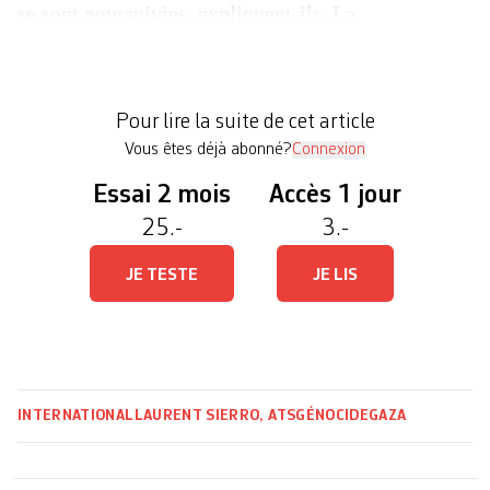
se sont poursuivies, expliquent-ils. La
Commission d’enquête internationale sur les
territoires palestiniens avait affirmé l’année
dernière qu’un génocide était perpétré dans la
Pour lire la suite de cet article
bande de […]
Vous êtes déjà abonné?
Connexion
Essai 2 mois
Accès 1 jour
25.-
3.-
JE TESTE
JE LIS
INTERNATIONAL
LAURENT SIERRO, ATS
GÉNOCIDE
GAZA