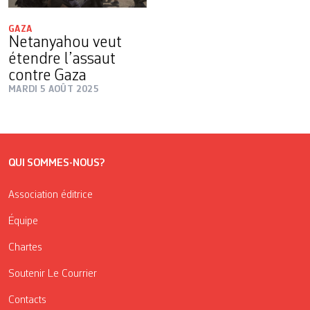
GAZA
Netanyahou veut
étendre l’assaut
contre Gaza
MARDI 5 AOÛT 2025
QUI SOMMES-NOUS?
Association éditrice
Équipe
Chartes
Soutenir Le Courrier
Contacts