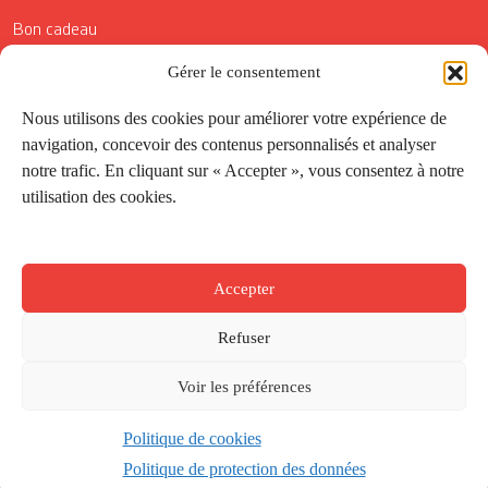
Bon cadeau
Gérer le consentement
Conditions générales de vente
Réductions de la Carte Côté Courrier
Nous utilisons des cookies pour améliorer votre expérience de
navigation, concevoir des contenus personnalisés et analyser
Application
notre trafic. En cliquant sur « Accepter », vous consentez à notre
utilisation des cookies.
Suivez-nous
Accepter
Refuser
Voir les préférences
Politique de cookies
Créé par
Onepixel
&
Wonderweb
&
EPIC
Politique de protection des données