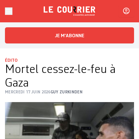
Skip to content
Le Courrier
L'essentiel, autrement
JE M'ABONNE
ÉDITO
Mortel cessez-le-feu à
Gaza
MERCREDI 17 JUIN 2026
GUY ZURKINDEN