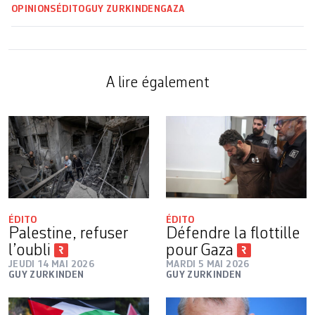
OPINIONS
ÉDITO
GUY ZURKINDEN
GAZA
A lire également
ÉDITO
ÉDITO
Palestine, refuser
Défendre la flottille
l’oubli
pour Gaza
JEUDI 14 MAI 2026
MARDI 5 MAI 2026
GUY ZURKINDEN
GUY ZURKINDEN