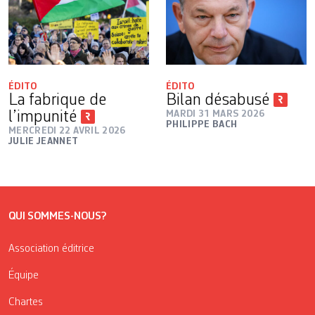
ÉDITO
ÉDITO
La fabrique de
Bilan désabusé
l’impunité
MARDI 31 MARS 2026
PHILIPPE BACH
MERCREDI 22 AVRIL 2026
JULIE JEANNET
QUI SOMMES-NOUS?
Association éditrice
Équipe
Chartes