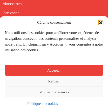
Abonnements
Bon cadeau
Conditions générales de vente
Gérer le consentement
Réductions de la Carte Côté Courrier
Nous utilisons des cookies pour améliorer votre expérience de
navigation, concevoir des contenus personnalisés et analyser
Application
notre trafic. En cliquant sur « Accepter », vous consentez à notre
utilisation des cookies.
Suivez-nous
Accepter
Refuser
Voir les préférences
Politique de cookies
Créé par
Onepixel
&
Wonderweb
&
EPIC