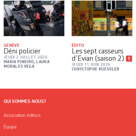
GENÈVE
ÉDITO
Déni policier
Les sept casseurs
JEUDI 2 JUILLET 2026
d’Evian (saison 2)
MARIA PINEIRO
,
LAURA
JEUDI 11 JUIN 2026
MORALES VEGA
CHRISTOPHE KOESSLER
QUI SOMMES-NOUS?
Association éditrice
Équipe