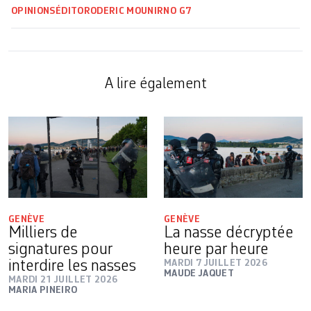
OPINIONS
ÉDITO
RODERIC MOUNIR
NO G7
A lire également
GENÈVE
GENÈVE
Milliers de
La nasse décryptée
signatures pour
heure par heure
interdire les nasses
MARDI 7 JUILLET 2026
MAUDE JAQUET
MARDI 21 JUILLET 2026
MARIA PINEIRO