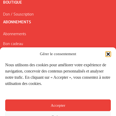
BOUTIQUE
Don / Souscription
ABONNEMENTS
Abonnements
Bon cadeau
Conditions générales de vente
Gérer le consentement
Réductions de la Carte Côté Courrier
Nous utilisons des cookies pour améliorer votre expérience de
navigation, concevoir des contenus personnalisés et analyser
Application
notre trafic. En cliquant sur « Accepter », vous consentez à notre
utilisation des cookies.
Suivez-nous
Accepter