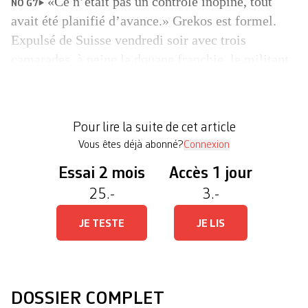
«Ce n’était pas un contrôle inopiné, tout
NO G7
avait été planifié d’avance.» Grekos est formel.
Expulsé de Suisse vendredi soir avec trois
camarades, à peine la douane franchie, le militant
antifasciste lyonnais décrit une opération réglée
comme une horloge. Le quatuor était venu de Lyon
pour participer à un débat sur la criminalisation de
Pour lire la suite de cet article
l’antifascisme organisé […]
Vous êtes déjà abonné?
Connexion
Essai 2 mois
Accès 1 jour
25.-
3.-
JE TESTE
JE LIS
DOSSIER COMPLET