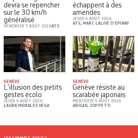
devra se repencher
échappent à des
sur le 30 km/h
amendes
généralisé
JEUDI 6 AOÛT 2026
ATS
,
MARC LALIVE D’EPINAY
VENDREDI 7 AOÛT 2026
ATS
GENÈVE
GENÈVE
L’illusion des petits
Genève résiste au
gestes écolo
scarabée japonais
JEUDI 6 AOÛT 2026
MERCREDI 5 AOÛT 2026
LAURA MORALES VEGA
ABIGAIL ZOPPETTI