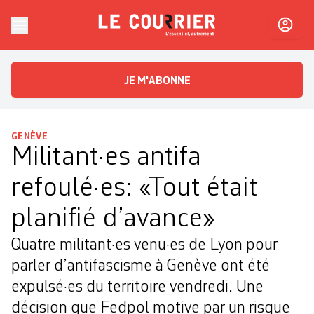
Skip to content
Le Courrier
L'essentiel, autrement
JE M'ABONNE
GENÈVE
Militant·es antifa
refoulé·es: «Tout était
planifié d’avance»
Quatre militant·es venu·es de Lyon pour
parler d’antifascisme à Genève ont été
expulsé·es du territoire vendredi. Une
décision que Fedpol motive par un risque