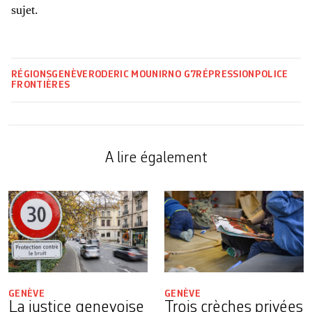
sujet.
RÉGIONS
GENÈVE
RODERIC MOUNIR
NO G7
RÉPRESSION
POLICE
FRONTIÈRES
A lire également
GENÈVE
GENÈVE
La justice genevoise
Trois crèches privées