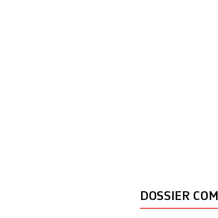
mondiales qui att
milliers de perso
de trois jours qui
DOSSIER CO