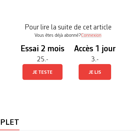
erriront à Genève pour se rendre au Sommet du G7
nnes sont mobilisées. L’aéroport est « la porte d’e
 s’ouvre lundi […]
Pour lire la suite de cet article
Vous êtes déjà abonné?
Connexion
Essai 2 mois
Accès 1 jour
25.-
3.-
JE TESTE
JE LIS
MPLET