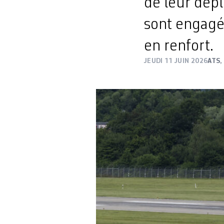
de leur dép
sont engagé·
en renfort.
JEUDI 11 JUIN 2026
ATS
,