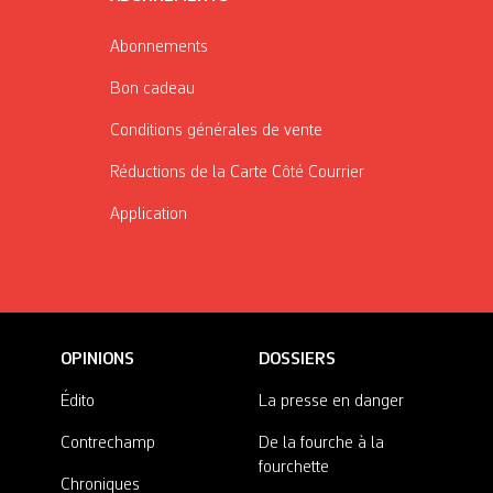
Abonnements
Bon cadeau
Conditions générales de vente
Réductions de la Carte Côté Courrier
Application
OPINIONS
DOSSIERS
Édito
La presse en danger
Contrechamp
De la fourche à la
fourchette
Chroniques