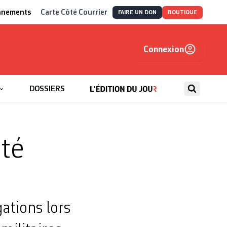
nnements
Carte Côté Courrier
FAIRE UN DON
BOUTIQUE
Connexion
, autrement
DOSSIERS
ité
ations lors