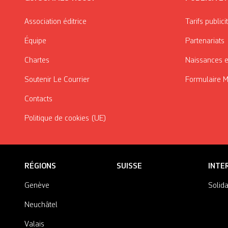
Association éditrice
Tarifs publici
Équipe
Partenariats
Chartes
Naissances e
Soutenir Le Courrier
Formulaire 
Contacts
Politique de cookies (UE)
RÉGIONS
SUISSE
INTE
Genève
Solida
Neuchâtel
Valais