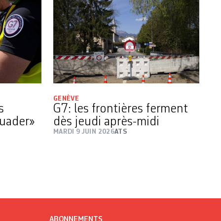
GENÈVE
s
G7: les frontières ferment
suader»
dès jeudi après-midi
MARDI 9 JUIN 2026
ATS
ABONNEMENTS