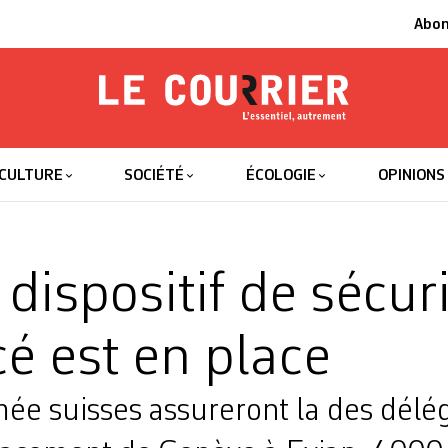
Abo
Le Courrier
L'essentiel
CULTURE
SOCIÉTÉ
ÉCOLOGIE
OPINIONS
dispositif de sécur
cé est en place
mée suisses assureront la des délég