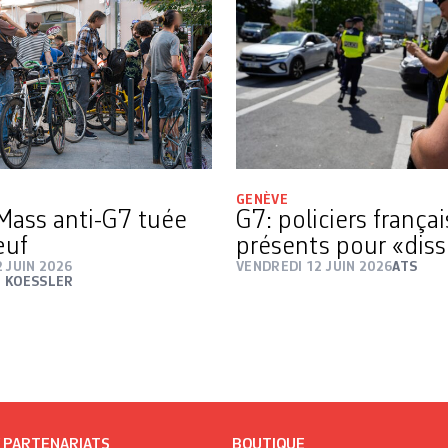
GENÈVE
 Mass anti-G7 tuée
G7: policiers françai
œuf
présents pour «dis
 JUIN 2026
VENDREDI 12 JUIN 2026
ATS
 KOESSLER
/ PARTENARIATS
BOUTIQUE