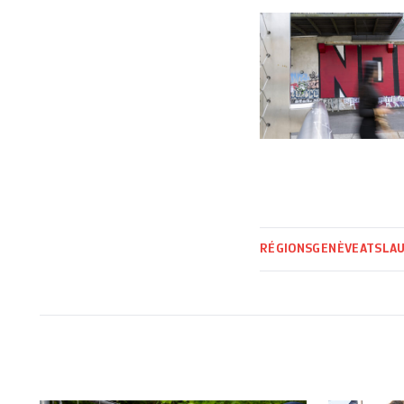
RÉGIONS
GENÈVE
ATS
LA