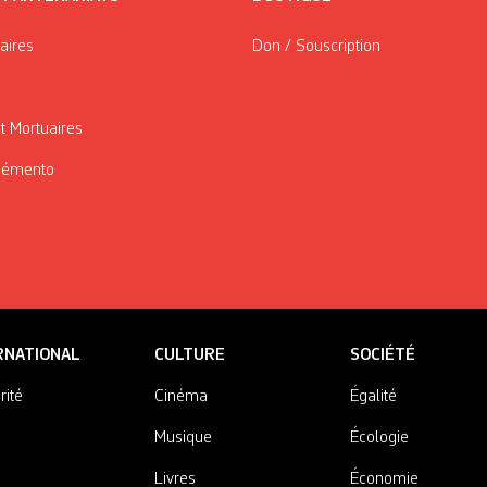
taires
Don / Souscription
t Mortuaires
Mémento
RNATIONAL
CULTURE
SOCIÉTÉ
rité
Cinéma
Égalité
Musique
Écologie
Livres
Économie