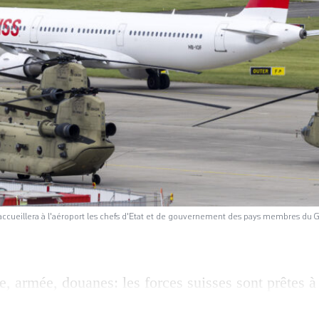
ccueillera à l'aéroport les chefs d'Etat et de gouvernement des pays membres du G7 a
e, armée, douanes: les forces suisses sont prêtes à
et des délégations des plus grandes puissances éc