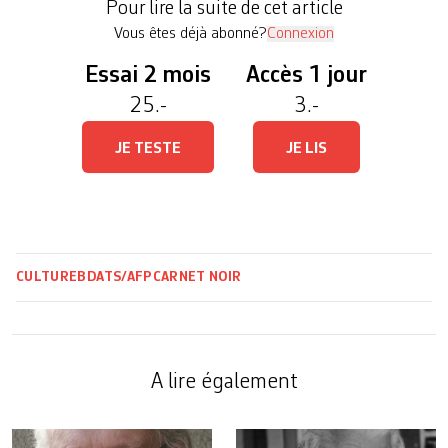
Pour lire la suite de cet article
décès de […]
Vous êtes déjà abonné?
Connexion
Essai 2 mois
Accès 1 jour
25.-
3.-
JE TESTE
JE LIS
CULTURE
BD
ATS/AFP
CARNET NOIR
A lire également