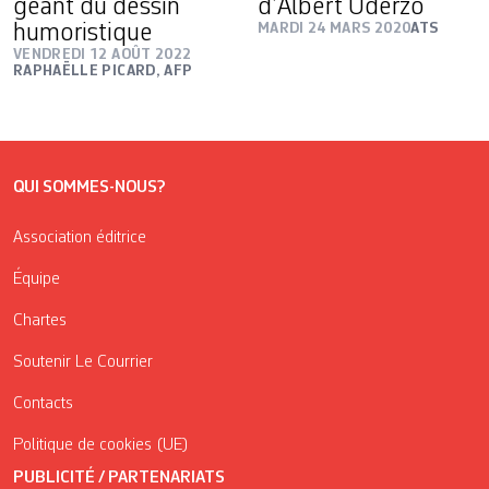
géant du dessin
d’Albert Uderzo
humoristique
MARDI 24 MARS 2020
ATS
VENDREDI 12 AOÛT 2022
RAPHAËLLE PICARD, AFP
QUI SOMMES-NOUS?
Association éditrice
Équipe
Chartes
Soutenir Le Courrier
Contacts
Politique de cookies (UE)
PUBLICITÉ / PARTENARIATS