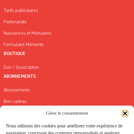
Tarifs publicitaires
Partenariats
Naissances et Mortuaires
Formulaire Mémento
BOUTIQUE
Don / Souscription
ABONNEMENTS
Abonnements
Bon cadeau
Conditions générales de vente
Gérer le consentement
Réductions de la Carte Côté Courrier
Nous utilisons des cookies pour améliorer votre expérience de
navigation, concevoir des contenus personnalisés et analyser