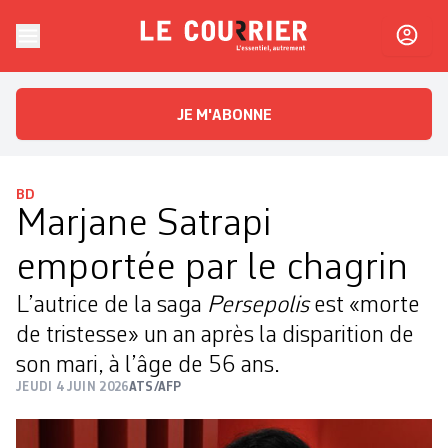
Skip to content
Le Courrier
L'essentiel, autrement
JE M'ABONNE
BD
Marjane Satrapi
emportée par le chagrin
L’autrice de la saga
Persepolis
est «morte
de tristesse» un an après la disparition de
son mari, à l’âge de 56 ans.
JEUDI 4 JUIN 2026
ATS/AFP