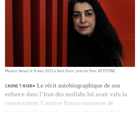
Marjane Satrapi le 8 mars 2023 à Saint Ouen, près de Paris. KEYSTONE
Le récit autobiographique de son
CARNET NOIR
enfance dans l’Iran des mollahs lui avait valu la
consécration: l’autrice franco-iranienne de
Persepolis Marjane Satrapi est décédée à Paris à
l’âge de 56 ans, « morte de tristesse » un an après
la disparition de son mari. « Marjane Satrapi
morte de tristesse un peu plus d’un an après le