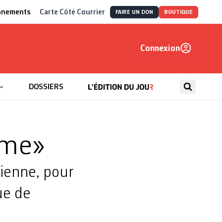
nnements
Carte Côté Courrier
FAIRE UN DON
BOUTIQUE
Connexion
, autrement
DOSSIERS
sme»
Bienne, pour
ue de