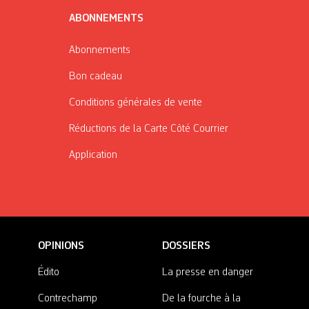
ABONNEMENTS
Abonnements
Bon cadeau
Conditions générales de vente
Réductions de la Carte Côté Courrier
Application
OPINIONS
DOSSIERS
Édito
La presse en danger
Contrechamp
De la fourche à la