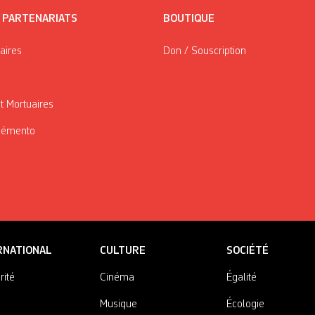
/ PARTENARIATS
BOUTIQUE
taires
Don / Souscription
t Mortuaires
Mémento
RNATIONAL
CULTURE
SOCIÉTÉ
rité
Cinéma
Égalité
Musique
Écologie