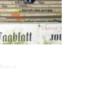
istes et
cueille la
ue de
ions ou encore la
envie […]