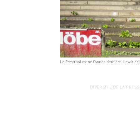
Le Presstival est né l’année dernière. Il avait d
DIVERSITÉ DE LA PRESS
citoyen·nes. Same
deuxième édition 
l’information, ses
place des médias 