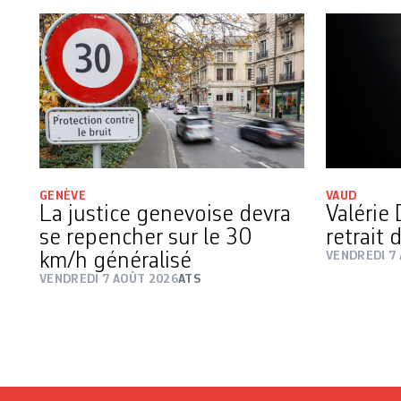
GENÈVE
VAUD
La justice genevoise devra
Valérie 
se repencher sur le 30
retrait
km/h généralisé
VENDREDI 7
VENDREDI 7 AOÛT 2026
ATS