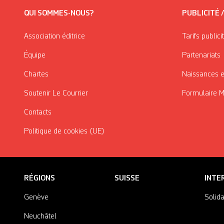
QUI SOMMES-NOUS?
PUBLICITÉ 
Association éditrice
Tarifs publici
Équipe
Partenariats
Chartes
Naissances e
Soutenir Le Courrier
Formulaire 
Contacts
Politique de cookies (UE)
RÉGIONS
SUISSE
INTE
Genève
Solida
Neuchâtel