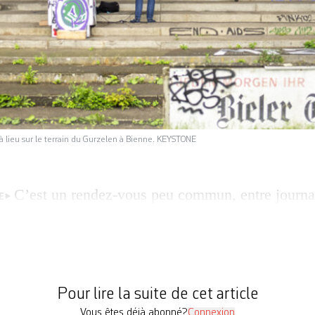
éjà lieu sur le terrain du Gurzelen à Bienne. KEYSTONE
C’est un rendez-vous peu commun, entre journal
E
di et dimanche, le terrain du Gurzelen à Bienne ac
du Presstival. L’occasion de questionner la fabriq
 influences, les dilemmes qui traversent les rédact
dans un «monde flou». «Le festival est né avec l’
Pour lire la suite de cet article
Vous êtes déjà abonné?
Connexion