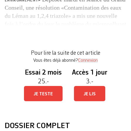
ENVIRONNEMENT
Conseil, une résolution «Contamination des eaux
du Léman au 1,2,4 triazole» a mis une nouvelle
fois à l’ordre du jour le problème du micropolluant
toxique dans les réseaux de distribution d’eau
potable issue du lac. Pour mémoire: en septembre
2025, les autorités cantonales avaient informé la
Pour lire la suite de cet article
population de cette […]
Vous êtes déjà abonné?
Connexion
Essai 2 mois
Accès 1 jour
25.-
3.-
JE TESTE
JE LIS
DOSSIER COMPLET