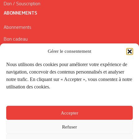
Don / Souscription
ABONNEMENTS
Abonnements
Bon cadeau
Conditions générales de vente
Gérer le consentement
Réductions de la Carte Côté Courrier
Nous utilisons des cookies pour améliorer votre expérience de
navigation, concevoir des contenus personnalisés et analyser
Application
notre trafic. En cliquant sur « Accepter », vous consentez à notre
utilisation des cookies.
Suivez-nous
Accepter
Refuser