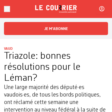
Skip to content
Le Courrier
L'essentiel, autrement
JE M'ABONNE
VAUD
Triazole: bonnes
résolutions pour le
Léman?
Une large majorité des député·es
vaudois·es, de tous les bords politiques,
ont réclamé cette semaine une
intervention au niveau fédéral à la suite de