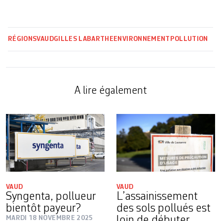
RÉGIONS
VAUD
GILLES LABARTHE
ENVIRONNEMENT
POLLUTION
A lire également
VAUD
VAUD
Syngenta, pollueur
L’assainissement
bientôt payeur?
des sols pollués est
MARDI 18 NOVEMBRE 2025
loin de débuter