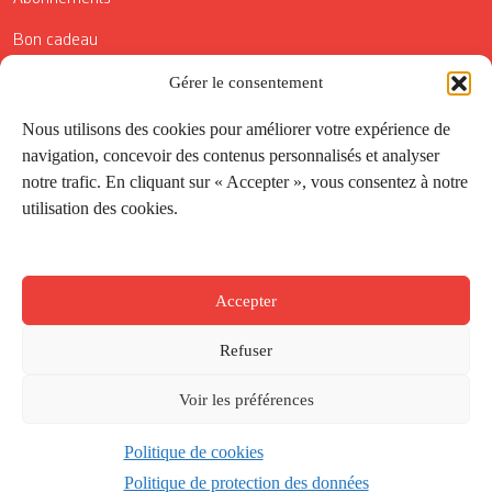
Bon cadeau
Conditions générales de vente
Gérer le consentement
Réductions de la Carte Côté Courrier
Nous utilisons des cookies pour améliorer votre expérience de
navigation, concevoir des contenus personnalisés et analyser
Application
notre trafic. En cliquant sur « Accepter », vous consentez à notre
utilisation des cookies.
Suivez-nous
Accepter
Refuser
Voir les préférences
Politique de cookies
Créé par
Onepixel
&
Wonderweb
&
EPIC
Politique de protection des données