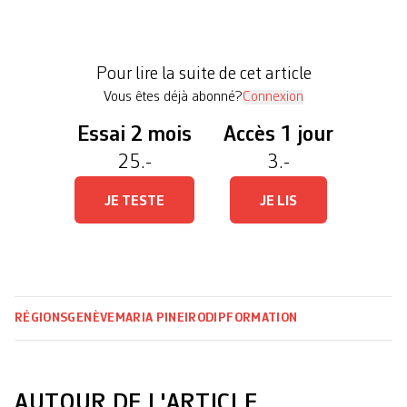
du secondaire II signée par 1350 personnes, le
Grand Conseil a adopté une résolution socialiste
demandant au Département de l’instruction
Pour lire la suite de cet article
publique (DIP) de renoncer à cette […]
Vous êtes déjà abonné?
Connexion
Essai 2 mois
Accès 1 jour
25.-
3.-
JE TESTE
JE LIS
RÉGIONS
GENÈVE
MARIA PINEIRO
DIP
FORMATION
AUTOUR DE L'ARTICLE