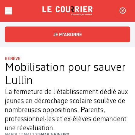
Skip to content
Le Courrier
L'essentiel, autrement
JE M'ABONNE
GENÈVE
Mobilisation pour sauver
Lullin
La fermeture de l’établissement dédié aux
jeunes en décrochage scolaire soulève de
nombreuses oppositions. Parents,
professionnel·les et ex-élèves demandent
une réévaluation.
MARDI 12 MAI 2026
MARIA PINEIRO