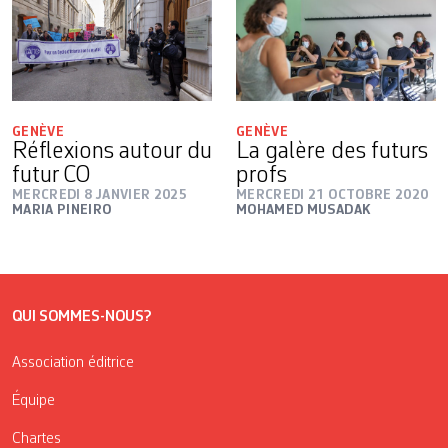
GENÈVE
GENÈVE
Réflexions autour du
La galère des futurs
futur CO
profs
MERCREDI 8 JANVIER 2025
MERCREDI 21 OCTOBRE 2020
MARIA PINEIRO
MOHAMED MUSADAK
QUI SOMMES-NOUS?
Association éditrice
Équipe
Chartes