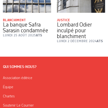
BLANCHIMENT
JUSTICE
La banque Safra
Lombard Odier
Sarasin condamnée
inculpé pour
LUNDI 25 AOÛT 2025
ATS
blanchiment
LUNDI 2 DÉCEMBRE 2024
ATS
QUI SOMMES-NOUS?
Association éditrice
Équipe
Chartes
Soutenir Le Courrier