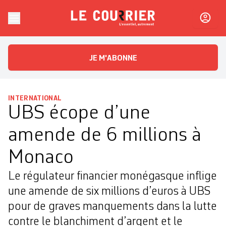
Skip to content
Le Courrier
L'essentiel, autrement
JE M'ABONNE
INTERNATIONAL
UBS écope d’une
amende de 6 millions à
Monaco
Le régulateur financier monégasque inflige
une amende de six millions d’euros à UBS
pour de graves manquements dans la lutte
contre le blanchiment d’argent et le