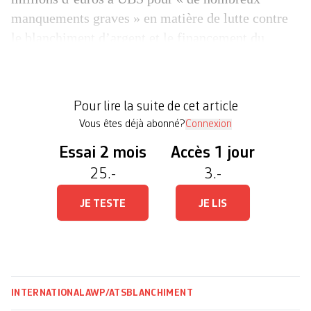
manquements graves » en matière de lutte contre
le blanchiment d’argent et le financement du
terrorisme. De son côté, la banque « prend note »
et examine la décision. « Le nombre et la
répétition de ces manquements démontrent une
Pour lire la suite de cet article
[…]
Vous êtes déjà abonné?
Connexion
Essai 2 mois
Accès 1 jour
25.-
3.-
JE TESTE
JE LIS
INTERNATIONAL
AWP/ATS
BLANCHIMENT