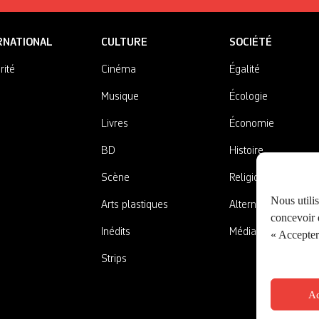
RNATIONAL
CULTURE
SOCIÉTÉ
rité
Cinéma
Égalité
Musique
Écologie
Livres
Économie
BD
Histoire
Scène
Religions
Nous utili
Arts plastiques
Alternatives
concevoir d
Inédits
Médias
« Accepter 
Strips
Ac