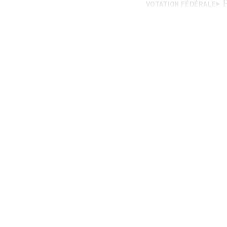
P
VOTATION FÉDÉRALE
L’Association de 
responsabilité de
appelle également 
fait de limiter la 