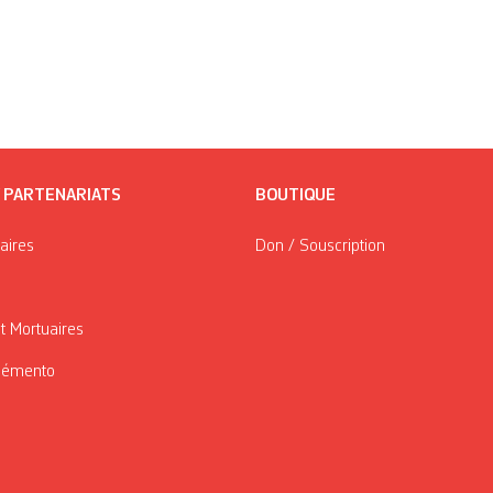
/ PARTENARIATS
BOUTIQUE
taires
Don / Souscription
t Mortuaires
Mémento