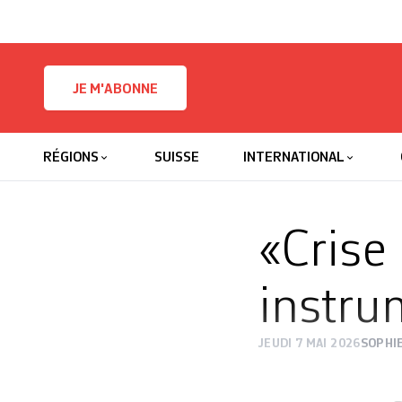
Skip to content
JE M'ABONNE
RÉGIONS
SUISSE
INTERNATIONAL
«Crise
instru
JEUDI 7 MAI 2026
SOPHI