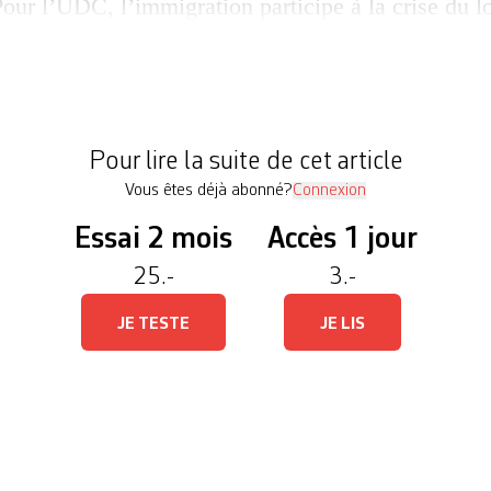
our l’UDC, l’immigration participe à la crise du 
défense des locataires (Asloca) dénonce pour sa pa
s opérateurs immobiliers. Carlo Sommaruga, présid
à repenser les politiques d’attractivité pour les mu
population à 10 millions permettrait-il de mettre fin
Pour lire la suite de cet article
Vous êtes déjà abonné?
Connexion
Essai 2 mois
Accès 1 jour
25.-
3.-
JE TESTE
JE LIS