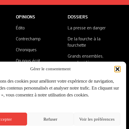
OPINIONS
DOSSIERS
Édito
La presse en danger
Contrechamp
De la fourche à la
fourchette
Chroniques
Grands ensembles,
On nous écrit
grandes idées
Gérer le consentement
Nos invité·es
Lieux abandonnés
sons des cookies pour améliorer votre expérience de navigation,
A côté de la plaque
es contenus personnalisés et analyser notre trafic. En cliquant sur
», vous consentez à notre utilisation des cookies.
cepter
Refuser
Voir les préférences