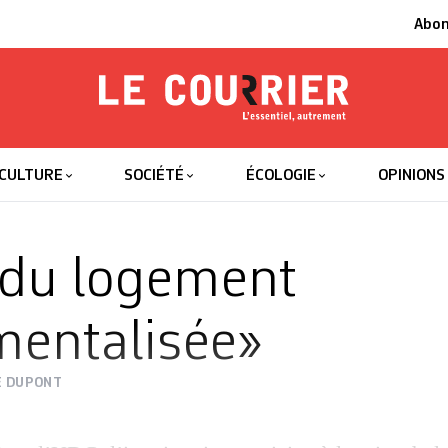
Abo
Le Courrier
L'essentiel
CULTURE
SOCIÉTÉ
ÉCOLOGIE
OPINIONS
 du logement
mentalisée»
E DUPONT