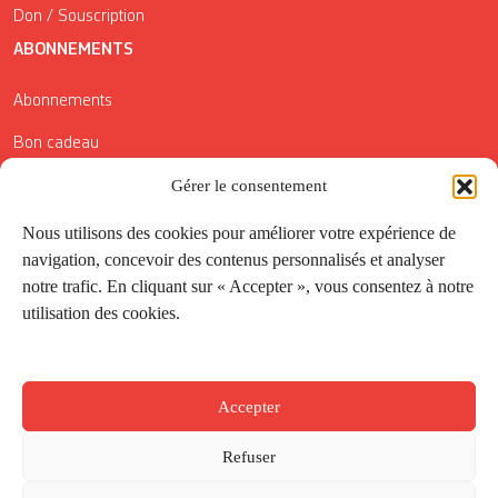
Don / Souscription
ABONNEMENTS
Abonnements
Bon cadeau
Conditions générales de vente
Gérer le consentement
Réductions de la Carte Côté Courrier
Nous utilisons des cookies pour améliorer votre expérience de
navigation, concevoir des contenus personnalisés et analyser
Application
notre trafic. En cliquant sur « Accepter », vous consentez à notre
utilisation des cookies.
Suivez-nous
Accepter
Refuser