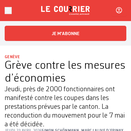
Skip to content
Le Courrier
L'essentiel, autrement
JE M'ABONNE
GENÈVE
Grève contre les mesures
d’économies
Jeudi, près de 2000 fonctionnaires ont
manifesté contre les coupes dans les
prestations prévues par le canton. La
reconduction du mouvement pour le 7 mai
a été décidée.
JEUDI 23 AVRIL 2026
SIMON SCHÖNMANN
,
MARC LALIVE D’EPINAY