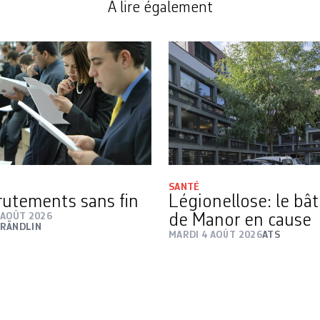
A lire également
SANTÉ
rutements sans fin
Légionellose: le bâ
 AOÛT 2026
de Manor en cause
RÄNDLIN
MARDI 4 AOÛT 2026
ATS