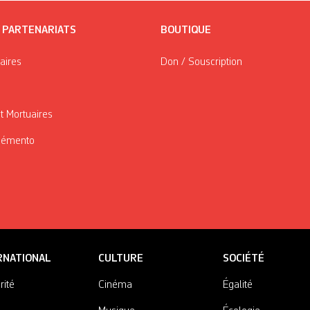
/ PARTENARIATS
BOUTIQUE
taires
Don / Souscription
t Mortuaires
Mémento
RNATIONAL
CULTURE
SOCIÉTÉ
rité
Cinéma
Égalité