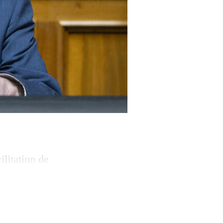
litation de
veau agité le
 à fixer des
ltaméthrine, dans