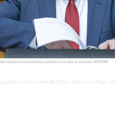
sti via plusieurs interpellations urgentes et une salve de questions. KEYSTONE
maines après le vote des Etats en faveur d’une faci
 produits phytosanitaires, les pesticides ont à nou
ne de mire, une décision d’Albert Rösti de renoncer
ur trois substances hautement toxiques, dont la de
vision de l’ordonnance […]