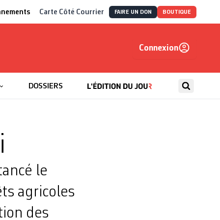
nnements
Carte Côté Courrier
FAIRE UN DON
BOUTIQUE
Connexion
, autrement
DOSSIERS
i
tancé le
ts agricoles
tion des