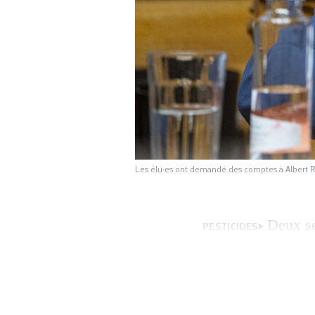
Les élu·es ont demandé des comptes à Albert Rö
Deux se
PESTICIDES
l’homologation des
parlement. En lig
valeurs limites po
le cadre de la ré