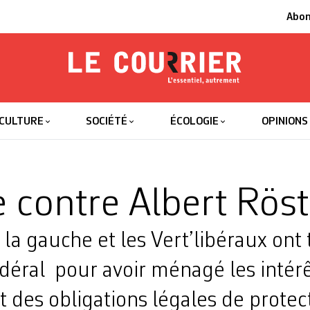
Abo
Le Courrier
L'essentiel
CULTURE
SOCIÉTÉ
ÉCOLOGIE
OPINIONS
 contre Albert Röst
 la gauche et les Vert’libéraux ont 
édéral pour avoir ménagé les intérê
 des obligations légales de protec