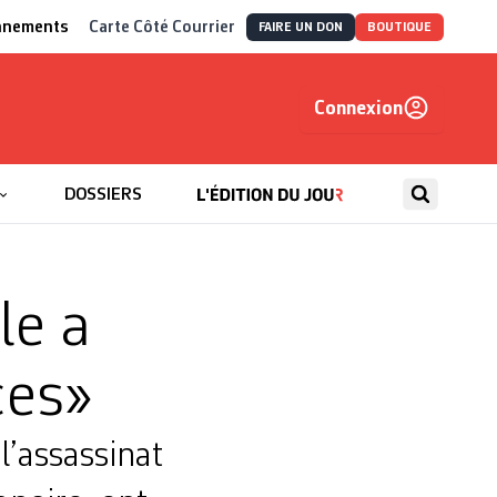
nnements
Carte Côté Courrier
FAIRE UN DON
BOUTIQUE
Connexion
, autrement
DOSSIERS
le a
ces»
l’assassinat