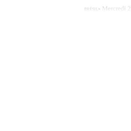
Mercredi 2
BRÉSIL
commanditaires de 
LGBTQI+ et consei
liberté, Psol), ab
une victoire pour