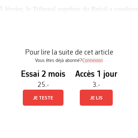
5 février, le Tribunal suprême du Brésil a condamn
l’assassinat de Marielle Franco, militante politiq
llère municipale de Rio de Janeiro (pour le Parti
attue en mars 2018, à de lourdes peines de prison. 
 les proches […]
Pour lire la suite de cet article
Vous êtes déjà abonné?
Connexion
Essai 2 mois
Accès 1 jour
25.-
3.-
JE TESTE
JE LIS