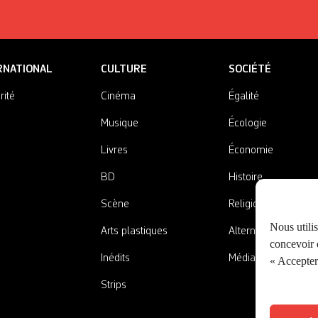
RNATIONAL
CULTURE
SOCIÉTÉ
rité
Cinéma
Égalité
Musique
Écologie
Livres
Économie
BD
Histoire
Scène
Religions
Nous utili
Arts plastiques
Alternatives
concevoir d
Inédits
Médias
« Accepter 
Strips