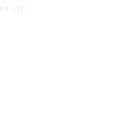
é les cinq
ue noire et
 socialisme et
Le jugement est