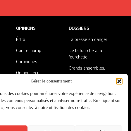
OPINIONS
DOSSIERS
Édito
La presse en danger
Contrechamp
De la fourche à la
fourchette
Chroniques
Grands ensembles,
On nous écrit
grandes idées
Gérer le consentement
Nos invité·es
Lieux abandonnés
sons des cookies pour améliorer votre expérience de navigation,
A côté de la plaque
es contenus personnalisés et analyser notre trafic. En cliquant sur
», vous consentez à notre utilisation des cookies.