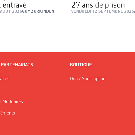
 entravé
27 ans de prison
 AOÛT 2026
GUY ZURKINDEN
VENDREDI 12 SEPTEMBRE 2025
/ PARTENARIATS
BOUTIQUE
taires
Don / Souscription
t Mortuaires
Mémento