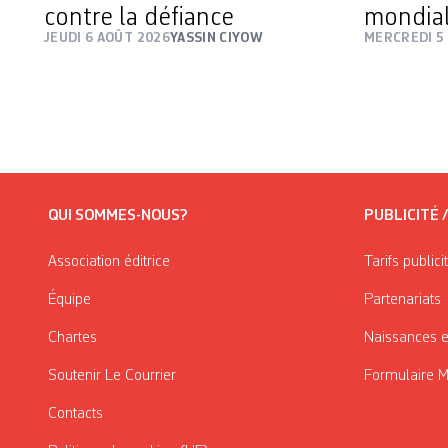
contre la défiance
mondial
JEUDI 6 AOÛT 2026
YASSIN CIYOW
MERCREDI 5
QUI SOMMES-NOUS?
PUBLICITÉ 
Association éditrice
Tarifs publici
Équipe
Partenariats
Chartes
Naissances e
Soutenir Le Courrier
Formulaire 
Contacts