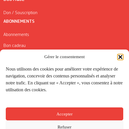
Don / Souscription
ABONNEMENTS
Abonnements
Bon cadeau
Conditions générales de vente
Gérer le consentement
Réductions de la Carte Côté Courrier
Nous utilisons des cookies pour améliorer votre expérience de
navigation, concevoir des contenus personnalisés et analyser
Application
notre trafic. En cliquant sur « Accepter », vous consentez à notre
utilisation des cookies.
Suivez-nous
Accepter
Refuser