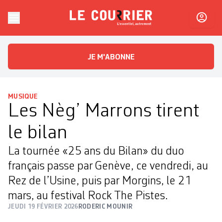
Skip to content
Le Courrier
L'essentiel, autrement
JE M'ABONNE
MUSIQUE
Les Nèg’ Marrons tirent
le bilan
La tournée «25 ans du Bilan» du duo
français passe par Genève, ce vendredi, au
Rez de l’Usine, puis par Morgins, le 21
mars, au festival Rock The Pistes.
JEUDI 19 FÉVRIER 2026
RODERIC MOUNIR