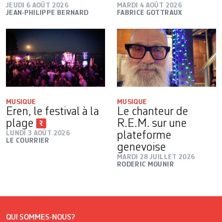
JEUDI 6 AOÛT 2026
MARDI 4 AOÛT 2026
JEAN-PHILIPPE BERNARD
FABRICE GOTTRAUX
MUSIQUE
MUSIQUE
Eren, le festival à la
Le chanteur de
plage
R.E.M. sur une
LUNDI 3 AOÛT 2026
plateforme
LE COURRIER
genevoise
MARDI 28 JUILLET 2026
RODERIC MOUNIR
QUI SOMMES-NOUS?