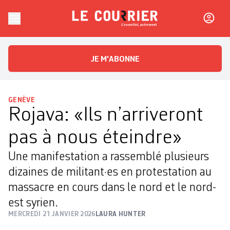
Skip to content
Le Courrier
L'essentiel, autrement
JE M'ABONNE
GENÈVE
Rojava: «Ils n’arriveront
pas à nous éteindre»
Une manifestation a rassemblé plusieurs
dizaines de militant·es en protestation au
massacre en cours dans le nord et le nord-
est syrien.
MERCREDI 21 JANVIER 2026
LAURA HUNTER