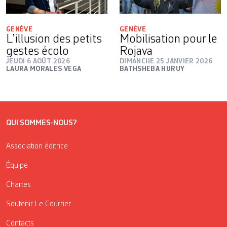
GENÈVE
GENÈVE
L’illusion des petits
Mobilisation pour le
gestes écolo
Rojava
JEUDI 6 AOÛT 2026
DIMANCHE 25 JANVIER 2026
LAURA MORALES VEGA
BATHSHEBA HURUY
QUI SOMMES-NOUS?
Association éditrice
Équipe
Chartes
Soutenir Le Courrier
Contacts