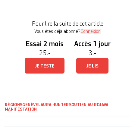
l’Est de la Syrie, aussi appelée Kurdistan
occidental, ou Kurdistan syrien. Fustigeant le
«silence complice» de l’ONU, des manifestant·es
Pour lire la suite de cet article
[…]
Vous êtes déjà abonné?
Connexion
Essai 2 mois
Accès 1 jour
25.-
3.-
JE TESTE
JE LIS
RÉGIONS
GENÈVE
LAURA HUNTER
SOUTIEN AU ROJAVA
MANIFESTATION