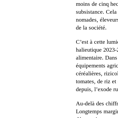
moins de cinq hec
subsistance. Cela 
nomades, éleveurs
de la société.
C’est à cette lum
halieutique 2023-2
alimentaire. Dans
équipements agrico
céréalières, rizic
tomates, de riz e
depuis, l’exode ru
Au-delà des chiff
Longtemps margina