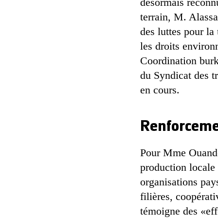
désormais reconn
terrain, M. Alass
des luttes pour la 
les droits envir
Coordination bur
du Syndicat des t
en cours.
Renforcemen
Pour Mme Ouandegm
production locale
organisations pay
filières, coopéra
témoigne des «eff