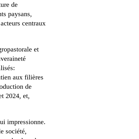
ture de
nts paysans,
acteurs centraux
ropastorale et
uveraineté
lisés:
tien aux filières
production de
t 2024, et,
ui impressionne.
e société,