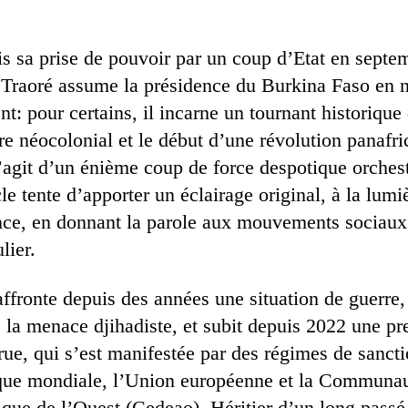
s sa prise de pouvoir par un coup d’Etat en septe
 Traoré assume la présidence du Burkina Faso en n
nt: pour certains, il incarne un tournant historiqu
re néocolonial et le début d’une révolution panafri
 s’agit d’un énième coup de force despotique orches
icle tente d’apporter un éclairage original, à la lumi
nce, en donnant la parole aux mouvements sociaux
lier.
ffronte depuis des années une situation de guerre,
s la menace djihadiste, et subit depuis 2022 une pr
crue, qui s’est manifestée par des régimes de sanct
nque mondiale, l’Union européenne et la Communa
ique de l’Ouest (Cedeao). Héritier d’un long passé