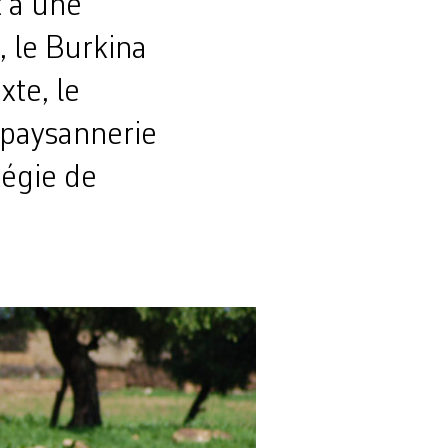
 à une
, le Burkina
xte, le
 paysannerie
tégie de