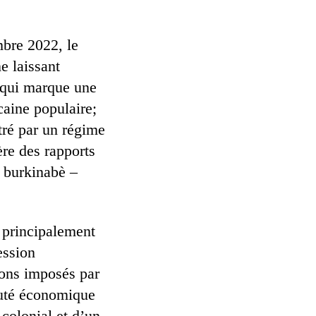
mbre 2022, le
e laissant
e qui marque une
caine populaire;
tré par un régime
ère des rapports
 burkinabè –
 principalement
ession
ions imposés par
uté économique
 colonial et d’un