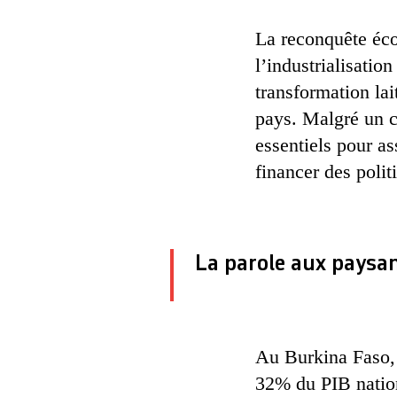
La reconquête éco
l’industrialisatio
transformation lai
pays. Malgré un co
essentiels pour as
financer des polit
La parole aux paysa
Au Burkina Faso, 
32% du PIB nation