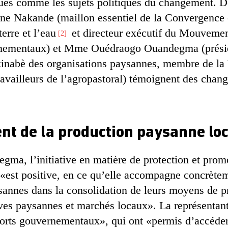
ues comme les sujets politiques du changement. D
ane Nakande (maillon essentiel de la Convergence 
terre et l’eau
et directeur exécutif du Mouvemen
2
onnementaux) et Mme Ouédraogo Ouandegma (présid
kinabè des organisations paysannes, membre de la
ravailleurs de l’agropastoral) témoignent des cha
t de la production paysanne loc
a, l’initiative en matière de protection et promo
 «est positive, en ce qu’elle accompagne concrètem
sannes dans la consolidation de leurs moyens de p
tives paysannes et marchés locaux». La représenta
orts gouvernementaux», qui ont «permis d’accéder 