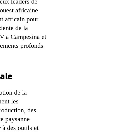
eux leaders de
ouest africaine
t africain pour
ente de la
 Via Campesina et
ngements profonds
ale
tion de la
ent les
roduction, des
nte paysanne
à des outils et