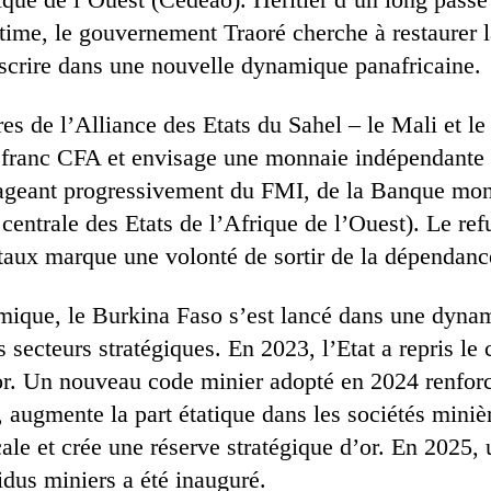
itime, le gouvernement Traoré cherche à restaurer 
inscrire dans une nouvelle dynamique panafricaine.
es de l’Alliance des Etats du Sahel – le Mali et le
e franc CFA et envisage une monnaie indépendant
ageant progressivement du FMI, de la Banque mond
trale des Etats de l’Afrique de l’Ouest). Le re
aux marque une volonté de sortir de la dépendance
mique, le Burkina Faso s’est lancé dans une dyna
s secteurs stratégiques. En 2023, l’Etat a repris le 
r. Un nouveau code minier adopté en 2024 renforc
, augmente la part étatique dans les sociétés miniè
ale et crée une réserve stratégique d’or. En 2025, 
idus miniers a été inauguré.