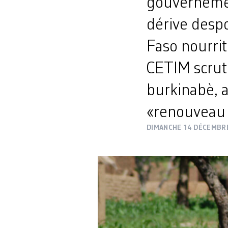
gouvernemen
dérive despo
Faso nourrit
CETIM scrute
burkinabè, a
«renouveau 
DIMANCHE 14 DÉCEMBR