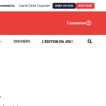
nnements
Carte Côté Courrier
FAIRE UN DON
BOUTIQUE
Connexion
, autrement
DOSSIERS
e
e