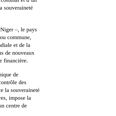
la souveraineté
 Niger –, le pays
e ou commune,
iale et de la
fus de nouveaux
 financière.
mique de
contrôle des
e la souveraineté
res, impose la
un centre de