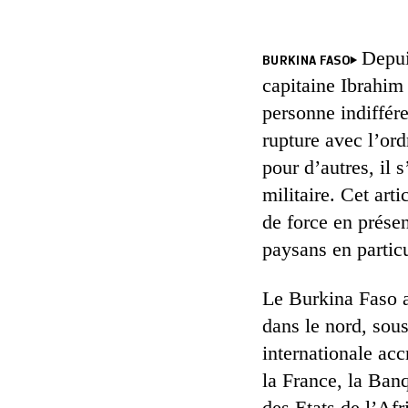
Depui
BURKINA FASO
capitaine Ibrahim
personne indiffére
rupture avec l’ord
pour d’autres, il
militaire. Cet art
de force en prése
paysans en particu
Le Burkina Faso a
dans le nord, sou
internationale ac
la France, la Ba
des Etats de l’Afr