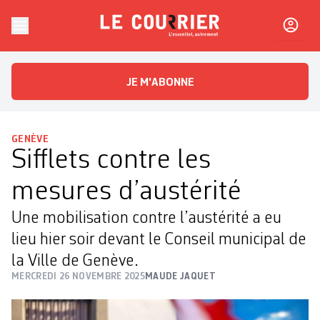
Skip to content
Le Courrier
L'essentiel, autrement
JE M'ABONNE
GENÈVE
Sifflets contre les
mesures d’austérité
Une mobilisation contre l’austérité a eu
lieu hier soir devant le Conseil municipal de
la Ville de Genève.
MERCREDI 26 NOVEMBRE 2025
MAUDE JAQUET