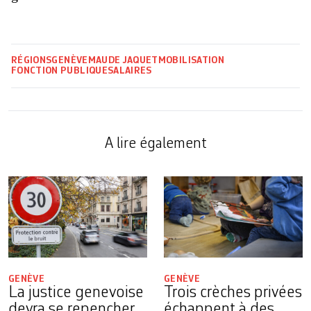
RÉGIONS
GENÈVE
MAUDE JAQUET
MOBILISATION
FONCTION PUBLIQUE
SALAIRES
A lire également
GENÈVE
GENÈVE
La justice genevoise
Trois crèches privées
devra se repencher
échappent à des