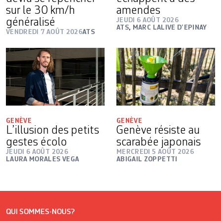
sur le 30 km/h
amendes
généralisé
JEUDI 6 AOÛT 2026
ATS
,
MARC LALIVE D’EPINAY
VENDREDI 7 AOÛT 2026
ATS
GENÈVE
GENÈVE
L’illusion des petits
Genève résiste au
gestes écolo
scarabée japonais
JEUDI 6 AOÛT 2026
MERCREDI 5 AOÛT 2026
LAURA MORALES VEGA
ABIGAIL ZOPPETTI
QUI SOMMES-NOUS?