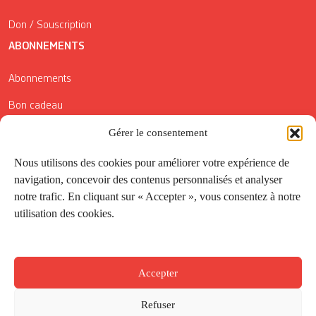
Don / Souscription
ABONNEMENTS
Abonnements
Bon cadeau
Conditions générales de vente
Gérer le consentement
Réductions de la Carte Côté Courrier
Nous utilisons des cookies pour améliorer votre expérience de
navigation, concevoir des contenus personnalisés et analyser
Application
notre trafic. En cliquant sur « Accepter », vous consentez à notre
utilisation des cookies.
Suivez-nous
Accepter
Refuser