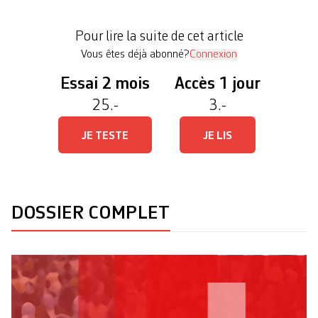
milieux de l’économie. A l’invitation d’asile.ch et
du pôle de recherche nationale sur la migration
Pour lire la suite de cet article
nccr on the move, […]
Vous êtes déjà abonné?
Connexion
Essai 2 mois
Accès 1 jour
25.-
3.-
JE TESTE
JE LIS
DOSSIER COMPLET