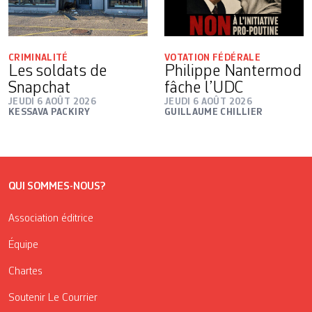
CRIMINALITÉ
VOTATION FÉDÉRALE
Les soldats de
Philippe Nantermod
Snapchat
fâche l’UDC
JEUDI 6 AOÛT 2026
JEUDI 6 AOÛT 2026
KESSAVA PACKIRY
GUILLAUME CHILLIER
QUI SOMMES-NOUS?
Association éditrice
Équipe
Chartes
Soutenir Le Courrier