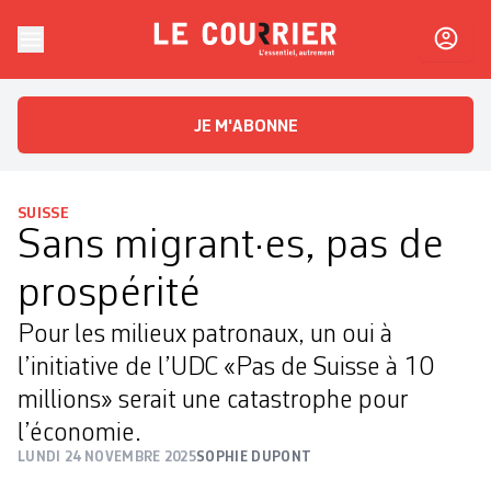
Skip to content
Le Courrier
L'essentiel, autrement
JE M'ABONNE
SUISSE
Sans migrant·es, pas de
prospérité
Pour les milieux patronaux, un oui à
l’initiative de l’UDC «Pas de Suisse à 10
millions» serait une catastrophe pour
l’économie.
LUNDI 24 NOVEMBRE 2025
SOPHIE DUPONT