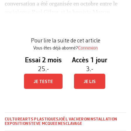
conversation a été organisée en octobre entre le
sociologue Paul Gilroy et le bassiste Marcus
Miller, l’un des auteur·trices de la bande-son qui
magnétise l’exposition (lire page suivante). Le
Courrier en a profité pour s’entretenir avec Paul
Pour lire la suite de cet article
Gilroy, […]
Vous êtes déjà abonné?
Connexion
Essai 2 mois
Accès 1 jour
25.-
3.-
JE TESTE
JE LIS
CULTURE
ARTS PLASTIQUES
JOËL VACHERON
INSTALLATION
EXPOSITION
STEVE MCQUEEN
ESCLAVAGE