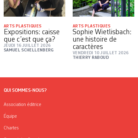
ARTS PLASTIQUES
ARTS PLASTIQUES
Expositions: caisse
Sophie Wietlisbach:
que c’est que ça?
une histoire de
JEUDI 16 JUILLET 2026
caractères
SAMUEL SCHELLENBERG
VENDREDI 10 JUILLET 2026
THIERRY RABOUD
QUI SOMMES-NOUS?
Association éditrice
Équipe
Chartes