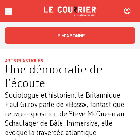
Skip to content
Le Courrier
L'essentiel, autrement
JE M'ABONNE
ARTS PLASTIQUES
Une démocratie de
l’écoute
Sociologue et historien, le Britannique
Paul Gilroy parle de «Bass», fantastique
œuvre-exposition ­de Steve McQueen au
Schaulager de Bâle. Immersive, elle
évoque la traversée atlantique